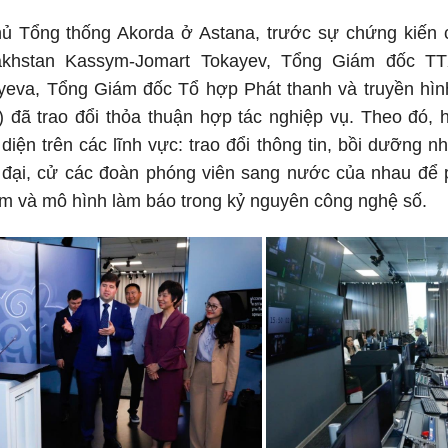
Phủ Tổng thống Akorda ở Astana, trước sự chứng kiến
akhstan Kassym-Jomart Tokayev, Tổng Giám đốc T
eva, Tổng Giám đốc Tổ hợp Phát thanh và truyền hì
đã trao đổi thỏa thuận hợp tác nghiệp vụ. Theo đó, h
 diện trên các lĩnh vực: trao đổi thông tin, bồi dưỡng
 đại, cử các đoàn phóng viên sang nước của nhau để p
ệm và mô hình làm báo trong kỷ nguyên công nghệ số.