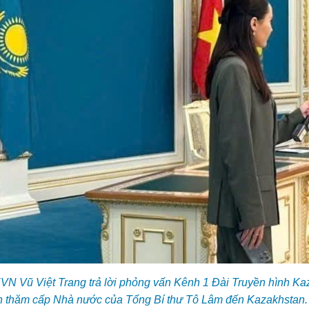
N Vũ Việt Trang trả lời phỏng vấn Kênh 1 Đài Truyền hình Ka
 thăm cấp Nhà nước của Tổng Bí thư Tô Lâm đến Kazakhstan