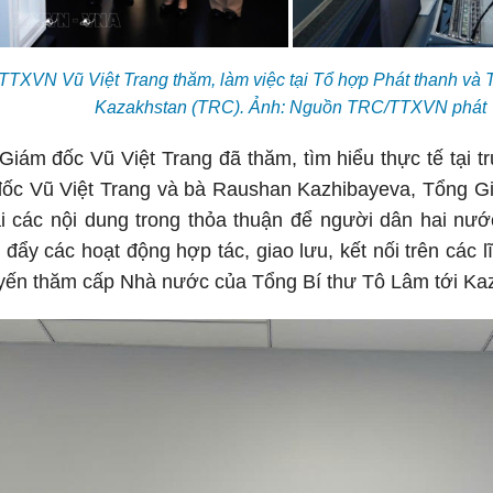
TTXVN Vũ Việt Trang thăm, làm việc tại Tổ hợp Phát thanh và 
Kazakhstan (TRC). Ảnh: Nguồn TRC/TTXVN phát
iám đốc Vũ Việt Trang đã thăm, tìm hiểu thực tế tại t
đốc Vũ Việt Trang và bà Raushan Kazhibayeva, Tổng
hai các nội dung trong thỏa thuận để người dân hai nư
 đẩy các hoạt động hợp tác, giao lưu, kết nối trên các l
yến thăm cấp Nhà nước của Tổng Bí thư Tô Lâm tới Ka