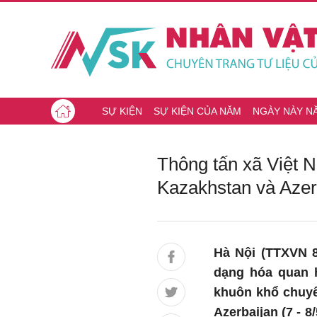
SỰ KIỆN
SỰ KIỆN CỦA NĂM
NGÀY NÀY N
Thông tấn xã Việt N
Kazakhstan và Azer
Hà Nội (TTXVN 8
dạng hóa quan h
khuôn khổ chuyế
Azerbaijan (7 - 