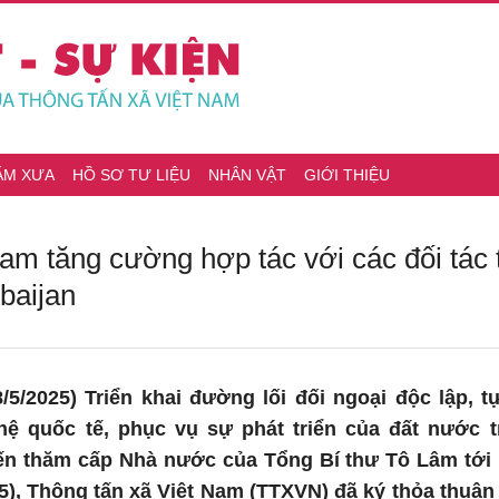
ĂM XƯA
HỒ SƠ TƯ LIỆU
NHÂN VẬT
GIỚI THIỆU
am tăng cường hợp tác với các đối tác 
baijan
/5/2025) Triển khai đường lối đối ngoại độc lập, 
ệ quốc tế, phục vụ sự phát triển của đất nước tr
n thăm cấp Nhà nước của Tổng Bí thư Tô Lâm tới Ka
8/5), Thông tấn xã Việt Nam (TTXVN) đã ký thỏa thuận