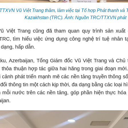
TTXVN Vũ Việt Trang thăm, làm việc tại Tổ hợp Phát thanh và 
Kazakhstan (TRC). Ảnh: Nguồn TRC/TTXVN phát
 Việt Trang cũng đã tham quan quy trình sản xuất 
RC, tìm hiểu việc ứng dụng công nghệ trí tuệ nhân tạ
 dạng, hấp dẫn.
aku, Azerbaijan, Tổng Giám đốc Vũ Việt Trang và Chủ 
 thỏa thuận hợp tác giữa hai hãng trong giai đoạn mới
i cảnh phát triển mạnh mẽ các nền tảng truyền thông số, 
 đổi thông tin một cách kịp thời, đa dạng bằng các loại hì
h mỗi nước trên các nền tảng, góp phần hiện thực hóa
ijan.