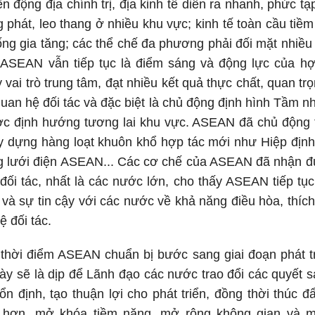
n động địa chính trị, địa kinh tế diễn ra nhanh, phức t
 phát, leo thang ở nhiều khu vực; kinh tế toàn cầu tiềm
hống gia tăng; các thể chế đa phương phải đối mặt nhiều
, ASEAN vẫn tiếp tục là điểm sáng và động lực của h
 vai trò trung tâm, đạt nhiều kết quả thực chất, quan tr
quan hệ đối tác và đặc biệt là chủ động định hình Tầm
ược định hướng tương lai khu vực. ASEAN đã chủ động 
ây dựng hàng loạt khuôn khổ hợp tác mới như Hiệp định
g lưới điện ASEAN... Các cơ chế của ASEAN đã nhận đ
đối tác, nhất là các nước lớn, cho thấy ASEAN tiếp tục
 và sự tin cậy với các nước về khả năng điều hòa, thích
 đối tác.
 thời điểm ASEAN chuẩn bị bước sang giai đoạn phát t
này sẽ là dịp để Lãnh đạo các nước trao đổi các quyết 
ổn định, tạo thuận lợi cho phát triển, đồng thời thúc đ
ả hơn, mở khóa tiềm năng, mở rộng không gian và 