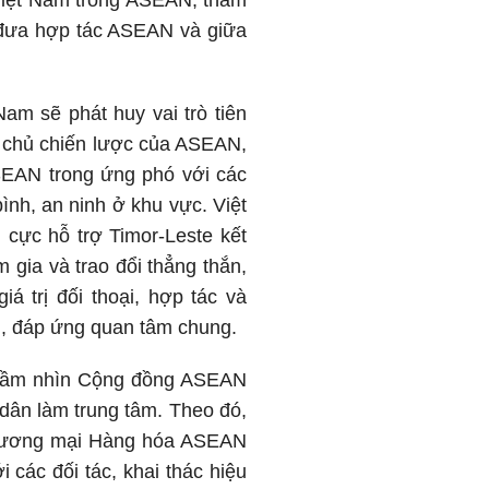
 Việt Nam trong ASEAN, tham
, đưa hợp tác ASEAN và giữa
Nam sẽ phát huy vai trò tiên
ự chủ chiến lược của ASEAN,
ASEAN trong ứng phó với các
ình, an ninh ở khu vực. Việt
 cực hỗ trợ Timor-Leste kết
gia và trao đổi thẳng thắn,
á trị đối thoại, hợp tác và
g, đáp ứng quan tâm chung.
uả Tầm nhìn Cộng đồng ASEAN
dân làm trung tâm. Theo đó,
 Thương mại Hàng hóa ASEAN
 các đối tác, khai thác hiệu