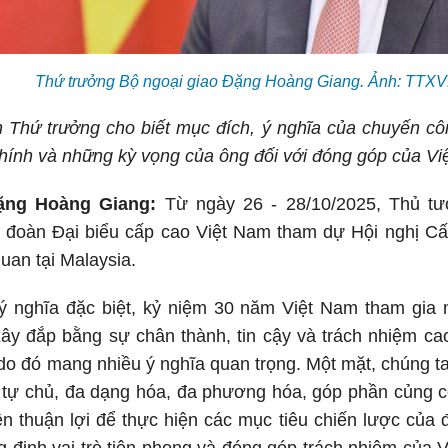
Thứ trưởng Bộ ngoại giao Đặng Hoàng Giang. Ảnh: TTXVN
n Thứ trưởng cho biết mục đích, ý nghĩa của chuyến c
nh và những kỳ vọng của ông đối với đóng góp của Việt
ặng Hoàng Giang:
Từ ngày 26 - 28/10/2025, Thủ t
 đoàn Đại biểu cấp cao Việt Nam tham dự Hội nghị C
quan tại Malaysia.
 nghĩa đặc biệt, kỷ niệm 30 năm Việt Nam tham gia
xây đắp bằng sự chân thành, tin cậy và trách nhiệm c
o đó mang nhiều ý nghĩa quan trọng. Một mặt, chúng ta t
, tự chủ, đa dạng hóa, đa phương hóa, góp phần củng c
ện thuận lợi để thực hiện các mục tiêu chiến lược của đ