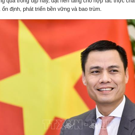
g qua trong dịp này, đặt nền tảng cho hợp tác thực chất
 ổn định, phát triển bền vững và bao trùm.