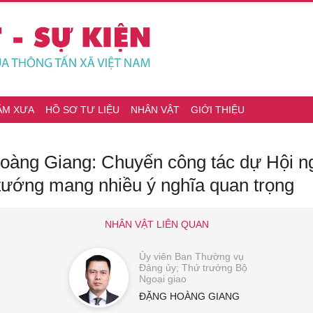
ĂM XƯA
HỒ SƠ TƯ LIỆU
NHÂN VẬT
GIỚI THIỆU
oàng Giang: Chuyến công tác dự Hội 
 tướng mang nhiều ý nghĩa quan trọng
NHÂN VẬT LIÊN QUAN
Ủy viên Ban Thường vụ
Đảng ủy; Thứ trưởng Bộ
Ngoại giao
ĐẶNG HOÀNG GIANG