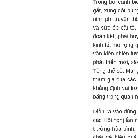
Trong bối cảnh biế
gắt, xung đột bùng
ninh phi truyền t
và sức ép cải tổ
đoàn kết, phát huy
kinh tế, mở rộng 
văn kiện chiến l
phát triển mới, x
Tổng thể số, Mạn
tham gia của các 
khẳng định vai trò
bằng trong quan hệ
Diễn ra vào đúng
các Hội nghị lần 
trường hòa bình, 
chất và hiệu qu