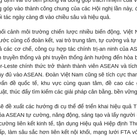
g định vai trò tiên phong và đóng góp trách nhiệm của
ng góp vào thành công chung của các Hội nghị lần này
 tác ngày càng đi vào chiều sâu và hiệu quả.
bối cảnh môi trường chiến lược nhiều biến động, Việt 
ớc củng cố đoàn kết, vai trò trung tâm, tự cường và t
ả các cơ chế, công cụ hợp tác chính trị-an ninh của 
h truyền thống và phi truyền thống ảnh hưởng đến hòa b
-Leste chính thức trở thành thành viên ASEAN và tích
ầy đủ vào ASEAN. Đoàn Việt Nam cũng sẽ tích cực tham 
vấn đề quốc tế, khu vực cùng quan tâm, đề cao các gi
uật, thúc đẩy tìm kiếm các giải pháp cân bằng, bền vữn
 sẽ đề xuất các hướng đi cụ thể để triển khai hiệu q
óa ASEAN tự cường, năng động, sáng tạo và lấy người 
ường liên kết kinh tế, tận dụng Hiệu quả Hiệp định
, làm sâu sắc hơn liên kết nội khối, mạng lưới FTA với