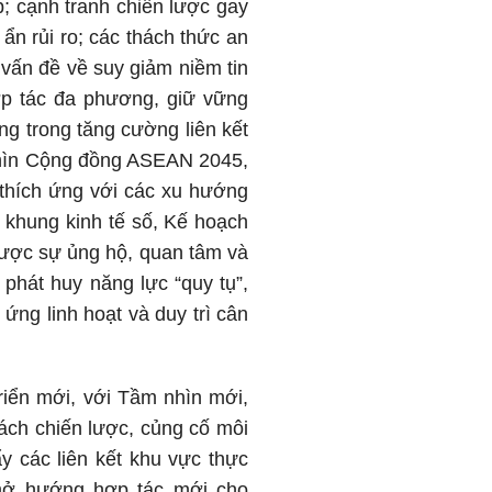
ạp; cạnh tranh chiến lược gay
 ẩn rủi ro; các thách thức an
 vấn đề về suy giảm niềm tin
ợp tác đa phương, giữ vững
ọng trong tăng cường liên kết
 nhìn Cộng đồng ASEAN 2045,
thích ứng với các xu hướng
 khung kinh tế số, Kế hoạch
ược sự ủng hộ, quan tâm và
 phát huy năng lực “quy tụ”,
 ứng linh hoạt và duy trì cân
riển mới, với Tầm nhìn mới,
sách chiến lược, củng cố môi
ẩy các liên kết khu vực thực
mở hướng hợp tác mới cho