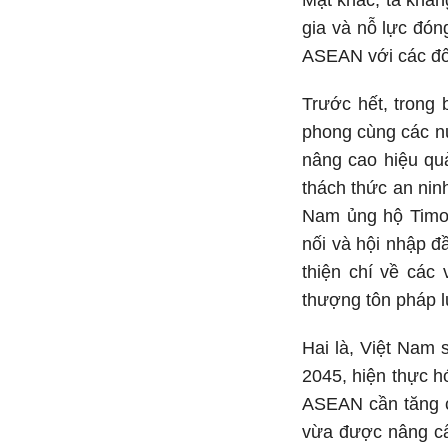
Mặt khác, ta khẳn
gia và nỗ lực đó
ASEAN với các đối
Trước hết, trong 
phong cùng các nư
nâng cao hiệu qu
thách thức an nin
Nam ủng hộ Timor
nối và hội nhập đ
thiện chí về các 
thượng tôn pháp l
Hai là, Việt Nam
2045, hiện thực h
ASEAN cần tăng c
vừa được nâng cấp