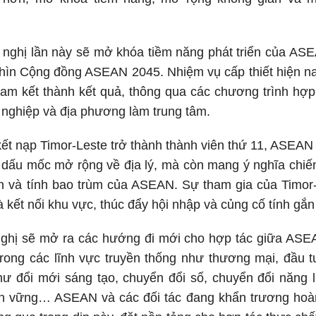
 nghị lần này sẽ mở khóa tiềm năng phát triển của ASE
nhìn Cộng đồng ASEAN 2045. Nhiệm vụ cấp thiết hiện n
am kết thành kết quả, thông qua các chương trình hợp t
nghiệp và địa phương làm trung tâm.
 kết nạp Timor-Leste trở thành thành viên thứ 11, ASEA
là dấu mốc mở rộng về địa lý, mà còn mang ý nghĩa chiế
n và tính bao trùm của ASEAN. Sự tham gia của Timor-
và kết nối khu vực, thúc đẩy hội nhập và củng cố tính 
nghị sẽ mở ra các hướng đi mới cho hợp tác giữa ASEA
trong các lĩnh vực truyền thống như thương mại, đầu 
hư đổi mới sáng tạo, chuyển đổi số, chuyển đổi năng 
bền vững… ASEAN và các đối tác đang khẩn trương hoàn