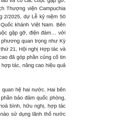
hau và có các cuộc gặp gỡ,
ịch Thượng viện Campuchia
g 2/2025, dự Lễ kỷ niệm 50
 Quốc khánh Việt Nam. Bên
cuộc gặp gỡ, điện đàm… với
g phương quan trọng như Kỳ
 thứ 21, Hội nghị Hợp tác và
 cao đã góp phần củng cố tin
 hợp tác, nâng cao hiệu quả
ng quan hệ hai nước. Hai bên
óp phần bảo đảm quốc phòng,
 hoà bình, hữu nghị, hợp tác
g nào sử dụng lãnh thổ nước