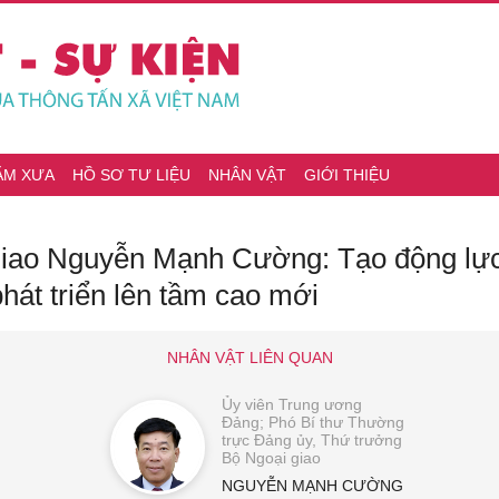
ĂM XƯA
HỒ SƠ TƯ LIỆU
NHÂN VẬT
GIỚI THIỆU
giao Nguyễn Mạnh Cường: Tạo động lực
át triển lên tầm cao mới
NHÂN VẬT LIÊN QUAN
Ủy viên Trung ương
Đảng; Phó Bí thư Thường
trực Đảng ủy, Thứ trưởng
Bộ Ngoại giao
NGUYỄN MẠNH CƯỜNG