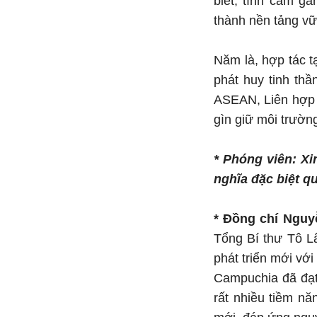
biết, tình cảm g
thành nền tảng vữ
Năm là, hợp tác t
phát huy tinh thầ
ASEAN, Liên hợp 
gìn giữ môi trường
* Phóng viên: X
nghĩa đặc biệt q
* Đồng chí Ngu
Tổng Bí thư Tô Lâ
phát triển mới vớ
Campuchia đã đạt
rất nhiều tiềm n