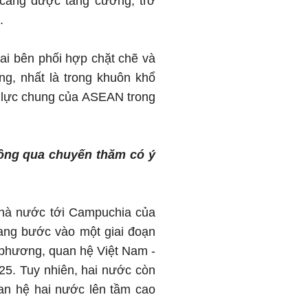
 càng được tăng cường, trở
.
ai bên phối hợp chặt chẽ và
ng, nhất là trong khuôn khổ
 lực chung của ASEAN trong
hông qua chuyến thăm có ý
hà nước tới Campuchia của
đang bước vào một giai đoạn
g phương, quan hệ Việt Nam -
25. Tuy nhiên, hai nước còn
uan hệ hai nước lên tầm cao