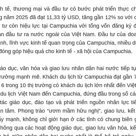
nh tế, thương mại và đầu tư có bước phát triển thực 
ng năm 2025 đã đạt 11,33 tỷ USD, tăng gần 12% so với
 tư còn hiệu lực tại Campuchia với tổng vốn đăng ký 
bàn đầu tư ra nước ngoài của Việt Nam. Đầu tư của do
nh, lĩnh vực kinh tế quan trọng của Campuchia, nhiều 
 đóng góp hiệu quả cho kinh tế - xã hội của Campuchia.
iáo dục, văn hóa và giao lưu nhân dân hai nước tiếp t
 trưởng mạnh mẽ. Khách du lịch từ Campuchia đạt gần 
ứ 6 trong 10 thị trường có khách du lịch lớn nhất đến V
h du lịch Việt Nam đến Campuchia, đứng đầu trong số c
c giáo dục, đào tạo và phát triển nguồn nhân lực tiế
n tâm. Phong trào “ươm mầm hữu nghị”, giao lưu, kết
y mạnh, không chỉ giới hạn ở các tỉnh có chung biên
 Thông qua các hoạt động giáo dục, giao lưu văn hóa, k