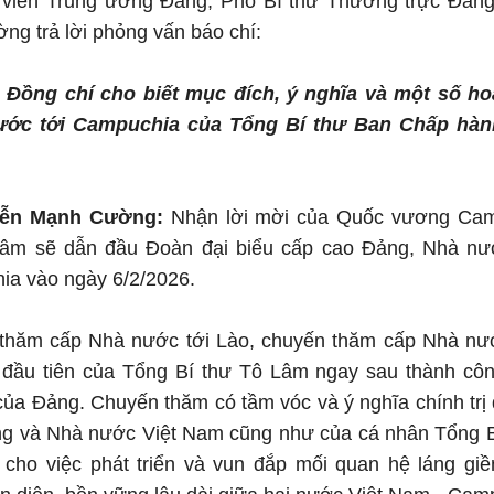
 viên Trung ương Đảng, Phó Bí thư Thường trực Đảng
g trả lời phỏng vấn báo chí:
n Đồng chí cho biết mục đích, ý nghĩa và một số h
ước tới Campuchia của Tổng Bí thư Ban Chấp hà
yễn Mạnh Cường:
Nhận lời mời của Quốc vương Cam
Lâm sẽ dẫn đầu Đoàn đại biểu cấp cao Đảng, Nhà n
ia vào ngày 6/2/2026.
thăm cấp Nhà nước tới Lào, chuyến thăm cấp Nhà nư
đầu tiên của Tổng Bí thư Tô Lâm ngay sau thành công
của Đảng. Chuyến thăm có tầm vóc và ý nghĩa chính trị đ
 và Nhà nước Việt Nam cũng như của cá nhân Tổng Bí 
 cho việc phát triển và vun đắp mối quan hệ láng giề