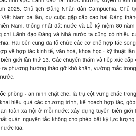
 các lĩnh vực. Lãnh đạo hai nước thường xuyên thăm n
năm 2025, Chủ tịch Đảng Nhân dân Campuchia, Chủ t
Việt Nam ba lần, dự cuộc gặp cấp cao hai Đảng thán
iền Nam, thống nhất đất nước và Lễ kỷ niệm 80 năm
g chí Lãnh đạo Đảng và Nhà nước ta cũng có nhiều 
ia. Hai bên cũng đã tổ chức các cơ chế hợp tác son
p về hợp tác kinh tế, văn hoá, khoa học - kỹ thuật lần
nh biên giới lần thứ 13. Các chuyến thăm và tiếp xúc cấp
đề ra phương hướng tháo gỡ khó khăn, vướng mắc trong
 nước.
uốc phòng - an ninh chặt chẽ, là trụ cột vững chắc tro
 khai hiệu quả các chương trình, kế hoạch hợp tác, g
ự an toàn xã hội ở mỗi nước; xây dựng tuyến biên giới
 nhất quán nguyên tắc không cho phép bất kỳ lực lượn
 nước kia.