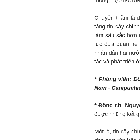
thống, hợp tác to
Chuyến thăm là d
tảng tin cậy chín
làm sâu sắc hơn 
lực đưa quan hệ 
nhân dân hai nước
tác và phát triển 
* Phóng viên: Đ
Nam - Campuchia
* Đồng chí Ngu
được những kết qu
Một là, tin cậy c