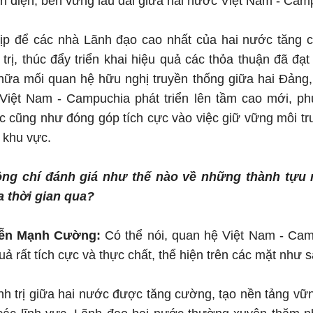
àn diện, bền vững lâu dài giữa hai nước Việt Nam - Cam
ịp để các nhà Lãnh đạo cao nhất của hai nước tăng c
h trị, thúc đẩy triển khai hiệu quả các thỏa thuận đã 
nữa mối quan hệ hữu nghị truyền thống giữa hai Đảng,
Việt Nam - Campuchia phát triển lên tầm cao mới, p
 cũng như đóng góp tích cực vào việc giữ vững môi tr
ở khu vực.
ồng chí đánh giá như thế nào về những thành tựu n
 thời gian qua?
yễn Mạnh Cường:
Có thể nói, quan hệ Việt Nam - Cam
ả rất tích cực và thực chất, thể hiện trên các mặt như s
hính trị giữa hai nước được tăng cường, tạo nền tảng v