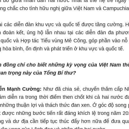
ắn bó giữa nhân dân hai nước nhất là thế hệ trẻ ngày
ng chắc cho tình hữu nghị giữa Việt Nam và Campuchia
ại các diễn đàn khu vực và quốc tế được tăng cường. H
n đoàn kết, ủng hộ lẫn nhau tại các diễn đàn đa phươ
quốc và Hợp tác Tiểu vùng Mê Công, góp phần vào nỗ
 hòa bình, ổn định và phát triển ở khu vực và quốc tế.
in đồng chí cho biết những kỳ vọng của Việt Nam t
uan trọng này của Tổng Bí thư?
yễn Mạnh Cường:
Như đã chia sẻ, chuyến thăm cấp N
m diễn ra trong thời điểm then chốt khi cả hai nước 
i những thuận lợi và thách thức đan xen. Ở góc độ son
 được những bước tiến rất đáng khích lệ trong năm 20
ăng và dư địa cần tiếp tục thúc đẩy hơn nữa để đưa q