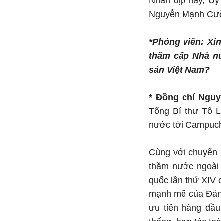
Nhân dịp này, Ủy
Nguyễn Mạnh Cườn
*Phóng viên: Xi
thăm cấp Nhà n
sản Việt Nam?
* Đồng chí Ngu
Tổng Bí thư Tô 
nước tới Campuch
Cùng với chuyến 
thăm nước ngoài 
quốc lần thứ XIV 
mạnh mẽ của Đảng
ưu tiên hàng đầu