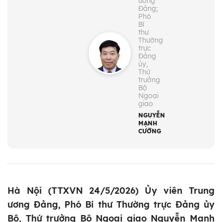
ương
Đảng;
Phó
Bí
thư
Thường
trực
Đảng
ủy,
Thứ
trưởng
Bộ
Ngoại
giao
NGUYỄN
MẠNH
CƯỜNG
Hà Nội (TTXVN 24/5/2026) Ủy viên Trung
ương Đảng, Phó Bí thư Thường trực Đảng ủy
Bộ, Thứ trưởng Bộ Ngoại giao Nguyễn Mạnh