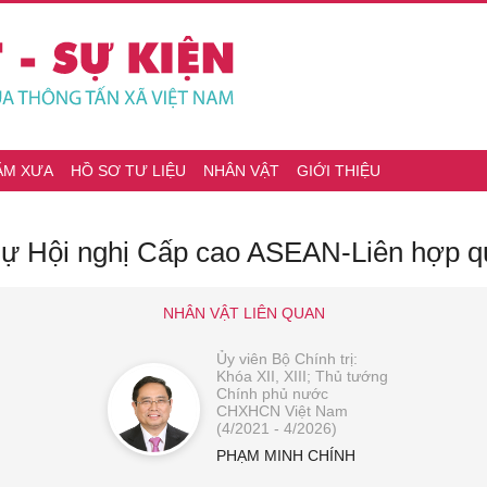
ĂM XƯA
HỒ SƠ TƯ LIỆU
NHÂN VẬT
GIỚI THIỆU
dự Hội nghị Cấp cao ASEAN-Liên hợp q
NHÂN VẬT LIÊN QUAN
Ủy viên Bộ Chính trị:
Khóa XII, XIII; Thủ tướng
Chính phủ nước
CHXHCN Việt Nam
(4/2021 - 4/2026)
PHẠM MINH CHÍNH