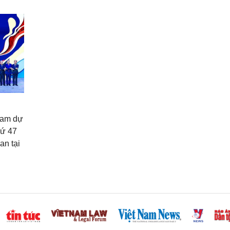
ham dự
hứ 47
an tại