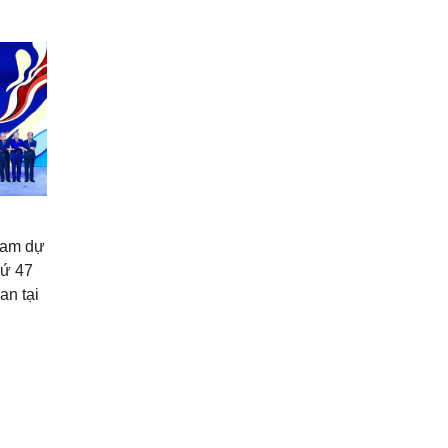
ham dự
hứ 47
an tại