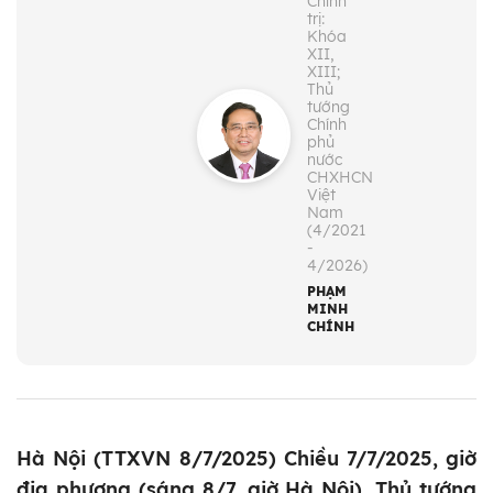
Chính
trị:
Khóa
XII,
XIII;
Thủ
tướng
Chính
phủ
nước
CHXHCN
Việt
Nam
(4/2021
-
4/2026)
PHẠM
MINH
CHÍNH
Hà Nội (TTXVN 8/7/2025) Chiều 7/7/2025, giờ
địa phương (sáng 8/7, giờ Hà Nội), Thủ tướng