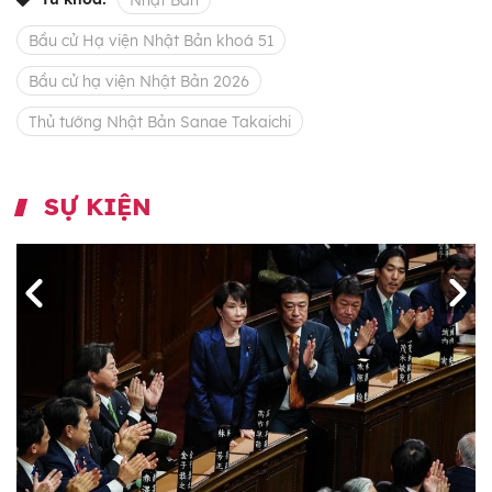
Nhật Bản
Bầu cử Hạ viện Nhật Bản khoá 51
Bầu cử hạ viện Nhật Bản 2026
Thủ tướng Nhật Bản Sanae Takaichi
SỰ KIỆN