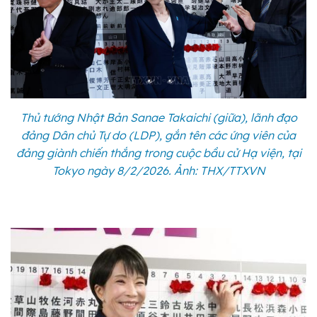
Thủ tướng Nhật Bản Sanae Takaichi (giữa), lãnh đạo
đảng Dân chủ Tự do (LDP), gắn tên các ứng viên của
đảng giành chiến thắng trong cuộc bầu cử Hạ viện, tại
Tokyo ngày 8/2/2026. Ảnh: THX/TTXVN