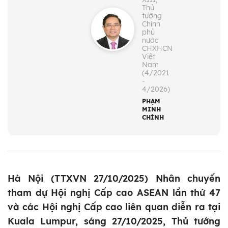
Thủ
tướng
Chính
phủ
nước
CHXHCN
Việt
Nam
(4/2021
-
4/2026)
PHẠM
MINH
CHÍNH
Hà Nội (TTXVN 27/10/2025) Nhân chuyến
tham dự Hội nghị Cấp cao ASEAN lần thứ 47
và các Hội nghị Cấp cao liên quan diễn ra tại
Kuala Lumpur, sáng 27/10/2025, Thủ tướng