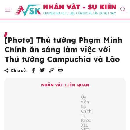
[Photo] Thủ tướng Phạm Minh
Chính ăn sáng làm việc với
Thủ tướng Campuchia và Lào
Chia sẻ:
NHÂN VẬT LIÊN QUAN
Ủy
viên
Bộ
Chính
trị:
Khóa
XII,
XIII;