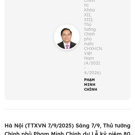
Chính
trị:
Khóa
XII,
XIII;
Thủ
tướng
Chính
phủ
nước
CHXHCN
Việt
Nam
(4/2021
-
4/2026)
PHẠM
MINH
CHÍNH
Hà Nội (TTXVN 7/9/2025) Sáng 7/9, Thủ tướng
Chính phủ Phạm Minh Chính dự Lễ kỷ niệm 80