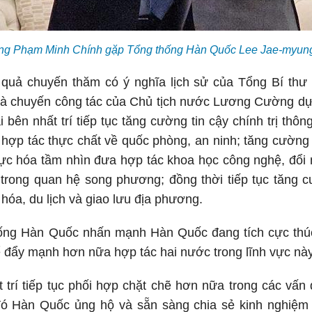
ng Phạm Minh Chính gặp Tổng thống Hàn Quốc Lee Jae-myun
 quả chuyến thăm có ý nghĩa lịch sử của Tổng Bí t
và chuyến công tác của Chủ tịch nước Lương Cường d
 bên nhất trí tiếp tục tăng cường tin cậy chính trị thô
hợp tác thực chất về quốc phòng, an ninh; tăng cường 
hực hóa tầm nhìn đưa hợp tác khoa học công nghệ, đổi 
 trong quan hệ song phương; đồng thời tiếp tục tăng c
hóa, du lịch và giao lưu địa phương.
hống Hàn Quốc nhấn mạnh Hàn Quốc đang tích cực thú
ể đẩy mạnh hơn nữa hợp tác hai nước trong lĩnh vực này
 trí tiếp tục phối hợp chặt chẽ hơn nữa trong các vấn
đó Hàn Quốc ủng hộ và sẵn sàng chia sẻ kinh nghiệm 