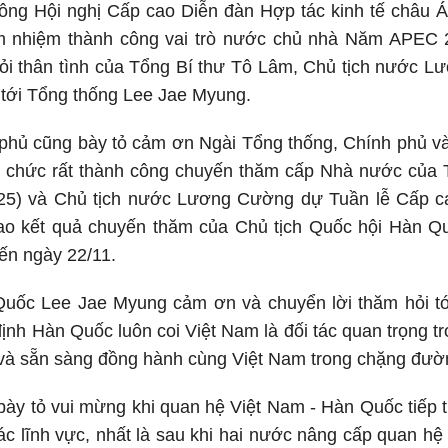
 công Hội nghị Cấp cao Diễn đàn Hợp tác kinh tế châu
m nhiệm thành công vai trò nước chủ nhà Năm APEC 
hỏi thân tình của Tổng Bí thư Tô Lâm, Chủ tịch nước 
 tới Tổng thống Lee Jae Myung.
phủ cũng bày tỏ cảm ơn Ngài Tổng thống, Chính phủ v
ổ chức rất thành công chuyến thăm cấp Nhà nước của 
25) và Chủ tịch nước Lương Cường dự Tuần lễ Cấp c
ao kết quả chuyến thăm của Chủ tịch Quốc hội Hàn Q
ến ngày 22/11.
uốc Lee Jae Myung cảm ơn và chuyển lời thăm hỏi tớ
ịnh Hàn Quốc luôn coi Việt Nam là đối tác quan trọng tro
 và sẵn sàng đồng hành cùng Việt Nam trong chặng đường
bày tỏ vui mừng khi quan hệ Việt Nam - Hàn Quốc tiếp 
 các lĩnh vực, nhất là sau khi hai nước nâng cấp quan hệ