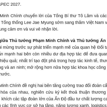
APEC 2027.
inh Chính chuyển lời của Tổng Bí thư Tô Lâm và các 
 Tổng thống Lee Jae Myung sớm sang thăm Việt Nam v
ng cảm ơn và vui vẻ nhận lời.
giữa Thủ tướng Phạm Minh Chính và Thủ tướng Ấn
ui mừng trước sự phát triển mạnh mẽ của quan hệ Đối t
n mạnh hai bên còn nhiều dư địa hợp tác để đưa quan
̀ hiệu quả; nhất trí tạo đột phá trong hợp tác kinh tế, t
g và an ninh; mở rộng hơn nữa hợp tác khoa học công 
 nước.
inh Chính đề nghị hai bên tăng cường trao đổi đoàn c
hóa của nhau, nghiên cứu ký kết thoả thuận thương
khích các tập đoàn lớn của Ấn Độ đầu tư chất lượng ca
g các lĩnh vực cơ sở hạ tầng, năng lượng xanh, logistic