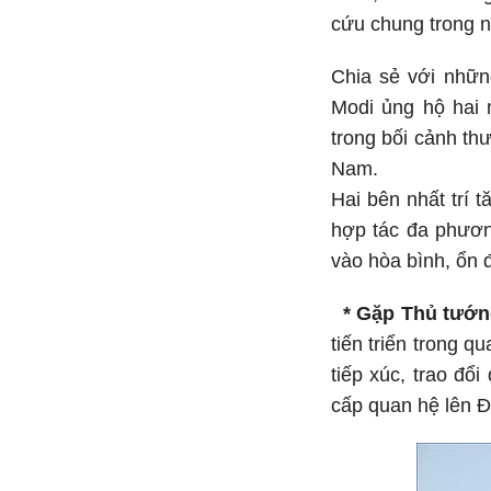
cứu chung trong n
Chia sẻ với nhữ
Modi ủng hộ hai 
trong bối cảnh th
Nam.
Hai bên nhất trí 
hợp tác đa phương
vào hòa bình, ổn đ
* Gặp Thủ tướ
tiến triển trong 
tiếp xúc, trao đổ
cấp quan hệ lên Đố