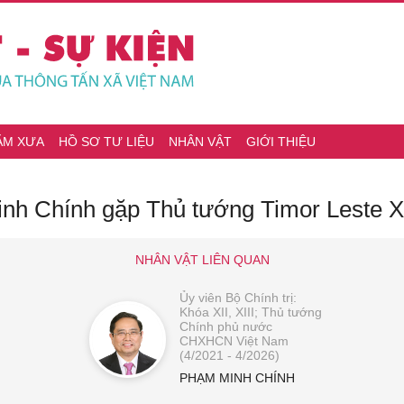
ĂM XƯA
HỒ SƠ TƯ LIỆU
NHÂN VẬT
GIỚI THIỆU
nh Chính gặp Thủ tướng Timor Leste
NHÂN VẬT LIÊN QUAN
Ủy viên Bộ Chính trị:
Khóa XII, XIII; Thủ tướng
Chính phủ nước
CHXHCN Việt Nam
(4/2021 - 4/2026)
PHẠM MINH CHÍNH