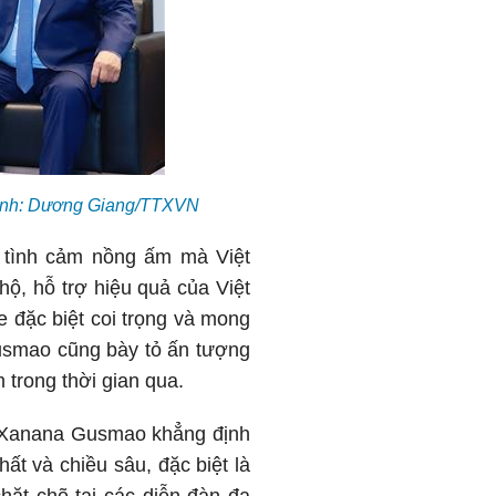
 Ảnh: Dương Giang/TTXVN
tình cảm nồng ấm mà Việt
ộ, hỗ trợ hiệu quả của Việt
 đặc biệt coi trọng và mong
usmao cũng bày tỏ ấn tượng
 trong thời gian qua.
g Xanana Gusmao khẳng định
t và chiều sâu, đặc biệt là