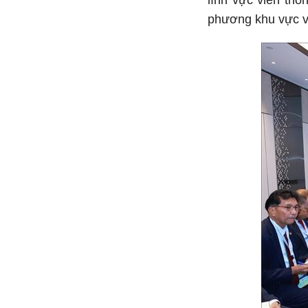
lĩnh vực viễn thô
phương khu vực v