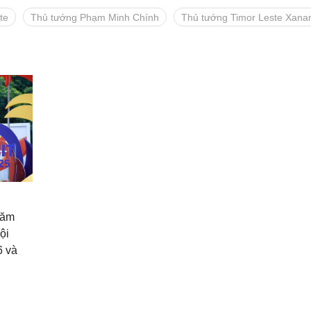
te
Thủ tướng Phạm Minh Chính
Thủ tướng Timor Leste Xan
hăm
ội
6 và