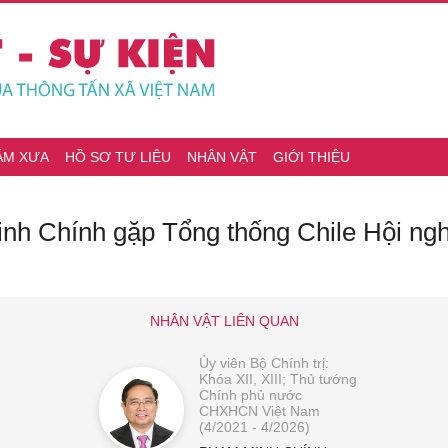
ĂM XƯA
HỒ SƠ TƯ LIỆU
NHÂN VẬT
GIỚI THIỆU
h Chính gặp Tổng thống Chile Hội ng
NHÂN VẬT LIÊN QUAN
Ủy viên Bộ Chính trị:
Khóa XII, XIII; Thủ tướng
Chính phủ nước
CHXHCN Việt Nam
(4/2021 - 4/2026)