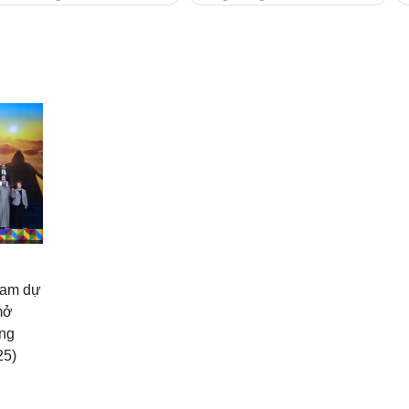
ham dự
mở
ong
25)