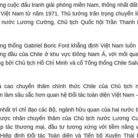
ng cuộc đấu tranh giải phóng miền Nam, thống nhất đất
 Việt Nam từ năm 1971. Thủ tướng trân trọng chuyển l
 nước Lương Cường, Chủ tịch Quốc hội Trần Thanh M
g thống Gabriel Boric Font khẳng định Việt Nam luôn 
àng đầu của Chile ở khu vực Đông Nam Á, với mối qua
 bởi Chủ tịch Hồ Chí Minh và cố Tổng thống Chile Sal
á cao chuyến thăm chính thức Chile của Chủ tịch
n làm sâu sắc hơn quan hệ Đối tác toàn diện Việt Nam -
nhất trí chỉ đạo các Bộ, ngành hữu quan của hai nước 
được nhân chuyến thăm của Chủ tịch nước Lương Cườ
ợp tác thương mại, đầu tư tương xứng với tiềm năng v
 Hiệp định Đối tác Toàn diện và Tiến bộ Xuyên Thá