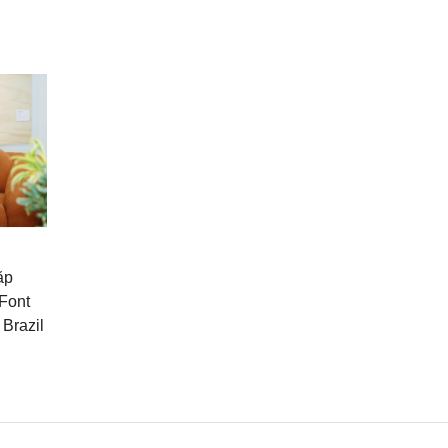
ặp
 Font
 Brazil