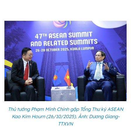
Thủ tướng Phạm Minh Chính gặp Tổng Thư ký ASEAN
Kao Kim Hourn (26/10/2025). Ảnh: Dương Giang-
TTXVN