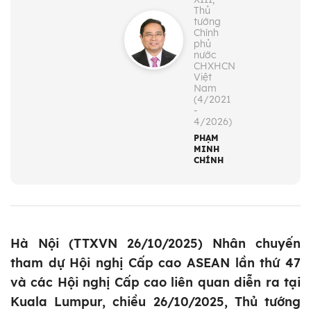
Thủ
tướng
Chính
phủ
nước
CHXHCN
Việt
Nam
(4/2021
-
4/2026)
PHẠM
MINH
CHÍNH
Hà Nội (TTXVN 26/10/2025) Nhân chuyến
tham dự Hội nghị Cấp cao ASEAN lần thứ 47
và các Hội nghị Cấp cao liên quan diễn ra tại
Kuala Lumpur, chiều 26/10/2025, Thủ tướng