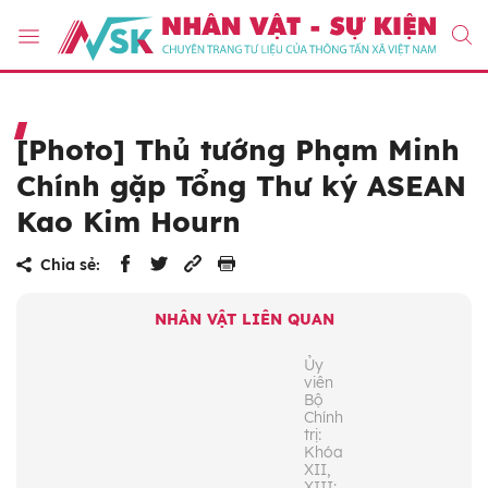
[Photo] Thủ tướng Phạm Minh
Chính gặp Tổng Thư ký ASEAN
Kao Kim Hourn
Chia sẻ:
NHÂN VẬT LIÊN QUAN
Ủy
viên
Bộ
Chính
trị:
Khóa
XII,
XIII;