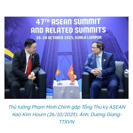
Thủ tướng Phạm Minh Chính gặp Tổng Thư ký ASEAN
Kao Kim Hourn (26/10/2025). Ảnh: Dương Giang-
TTXVN