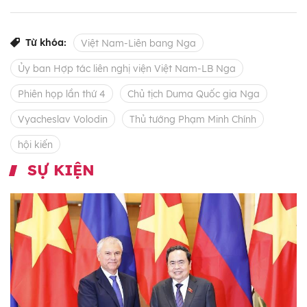
Từ khóa:
Việt Nam-Liên bang Nga
Ủy ban Hợp tác liên nghị viện Việt Nam-LB Nga
Phiên họp lần thứ 4
Chủ tịch Duma Quốc gia Nga
Vyacheslav Volodin
Thủ tướng Phạm Minh Chính
hội kiến
SỰ KIỆN