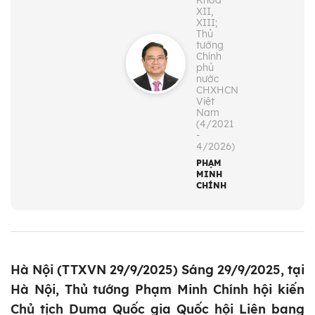
Khóa
XII,
XIII;
Thủ
tướng
Chính
phủ
nước
CHXHCN
Việt
Nam
(4/2021
-
4/2026)
PHẠM
MINH
CHÍNH
Hà Nội (TTXVN 29/9/2025) Sáng 29/9/2025, tại
Hà Nội, Thủ tướng Phạm Minh Chính hội kiến
Chủ tịch Duma Quốc gia Quốc hội Liên bang