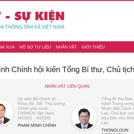
ĂM XƯA
HỒ SƠ TƯ LIỆU
NHÂN VẬT
GIỚI THIỆU
h Chính hội kiến Tổng Bí thư, Chủ tịc
NHÂN VẬT LIÊN QUAN
Ủy viên Bộ Chính trị:
Tổng Bí thư Ban
Khóa XII, XIII; Thủ tướng
hành Trung ươn
Chính phủ nước
Nhân dân Cách 
CHXHCN Việt Nam
Lào, Chủ tịch n
(4/2021 - 4/2026)
hòa Dân chủ Nh
Lào
PHẠM MINH CHÍNH
THONGLOUN