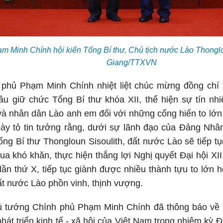
m Minh Chính hội kiến Tổng Bí thư, Chủ tịch nước Lào Thongl
Giang/TTXVN
phủ Phạm Minh Chính nhiệt liệt chúc mừng đồng chí Th
ầu giữ chức Tổng Bí thư khóa XII, thể hiện sự tín nh
à nhân dân Lào anh em đối với những cống hiến to lớn
ày tỏ tin tưởng rằng, dưới sự lãnh đạo của Đảng Nh
ổng Bí thư Thongloun Sisoulith, đất nước Lào sẽ tiếp tục
a khó khăn, thực hiện thắng lợi Nghị quyết Đại hội XII
 lần thứ X, tiếp tục giành được nhiều thành tựu to lớn
t nước Lào phồn vinh, thịnh vượng.
ủ tướng Chính phủ Phạm Minh Chính đã thông báo về n
phát triển kinh tế - xã hội của Việt Nam trong nhiệm kỳ Đạ