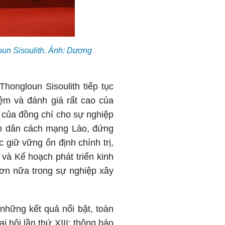
oun Sisoulith. Ảnh: Dương
ongloun Sisoulith tiếp tục
iệm và đánh giá rất cao của
 của đồng chí cho sự nghiệp
ân dân cách mạng Lào, đứng
 giữ vững ổn định chính trị,
 và Kế hoạch phát triển kinh
 hơn nữa trong sự nghiệp xây
hững kết quả nổi bật, toàn
i hội lần thứ XIII; thông báo