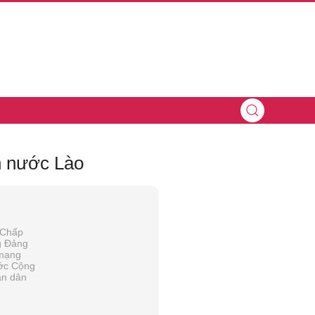
h nước Lào
 Chấp
g Đảng
mạng
ước Cộng
ân dân