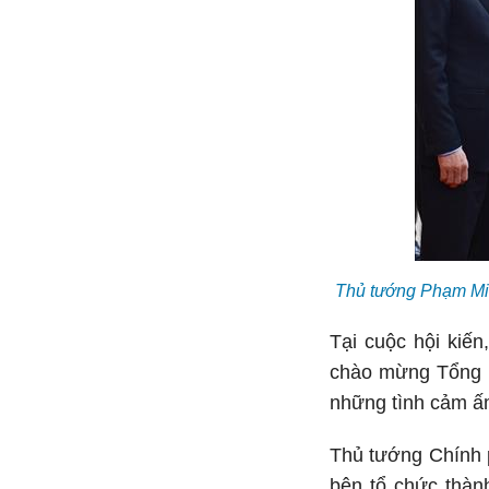
Thủ tướng Phạm Min
Tại cuộc hội kiế
chào mừng Tổng B
những tình cảm ấ
Thủ tướng Chính p
bên tổ chức thàn