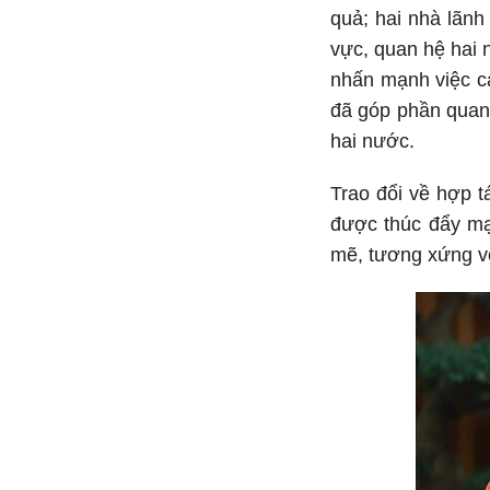
quả; hai nhà lãnh
vực, quan hệ hai n
nhấn mạnh việc cá
đã góp phần quan t
hai nước.
Trao đổi về hợp t
được thúc đẩy mạ
mẽ, tương xứng với