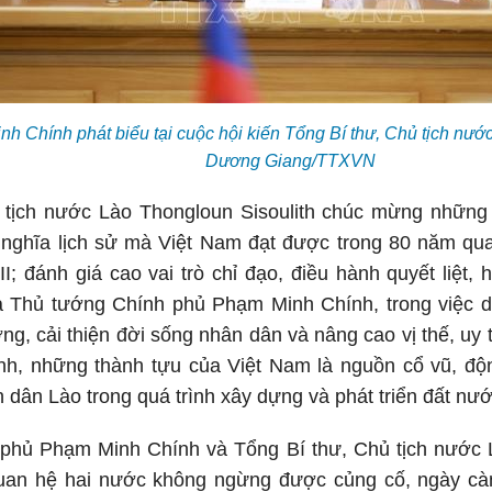
 Chính phát biểu tại cuộc hội kiến Tổng Bí thư, Chủ tịch nước
Dương Giang/TTXVN
 tịch nước Lào Thongloun Sisoulith chúc mừng những t
 nghĩa lịch sử mà Việt Nam đạt được trong 80 năm qua,
III; đánh giá cao vai trò chỉ đạo, điều hành quyết liệt,
 Thủ tướng Chính phủ Phạm Minh Chính, trong việc duy
ởng, cải thiện đời sống nhân dân và nâng cao vị thế, uy 
nh, những thành tựu của Việt Nam là nguồn cổ vũ, độn
dân Lào trong quá trình xây dựng và phát triển đất nướ
phủ Phạm Minh Chính và Tổng Bí thư, Chủ tịch nước L
uan hệ hai nước không ngừng được củng cố, ngày càn