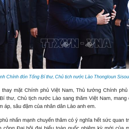
h Chính đón Tổng Bí thư, Chủ tịch nước Lào Thongloun Siso
n, thay mặt Chính phủ Việt Nam, Thủ tướng Chính phủ 
í thư, Chủ tịch nước Lào sang thăm Việt Nam, mang
m áp, sâu đậm của nhân dân Lào anh em.
hủ nhấn mạnh chuyến thăm có ý nghĩa hết sức quan trọ
h công Đại hội đại biểu toàn quốc nhiệm kỳ mới của 