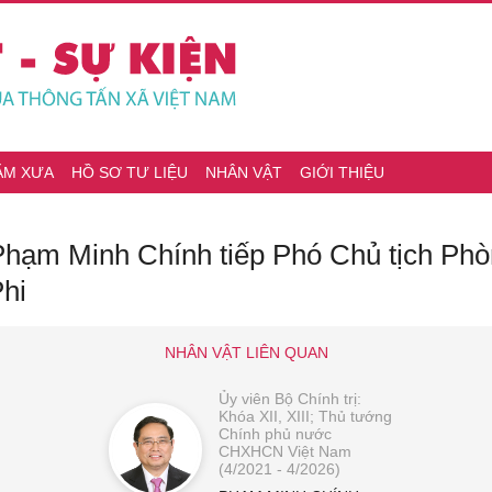
ĂM XƯA
HỒ SƠ TƯ LIỆU
NHÂN VẬT
GIỚI THIỆU
Phạm Minh Chính tiếp Phó Chủ tịch Ph
hi
NHÂN VẬT LIÊN QUAN
Ủy viên Bộ Chính trị:
Khóa XII, XIII; Thủ tướng
Chính phủ nước
CHXHCN Việt Nam
(4/2021 - 4/2026)