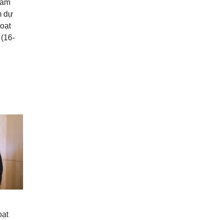
hăm
m dự
oạt
(16-
oạt