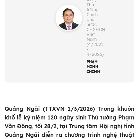
Thủ
tướng
Chính
phủ
nước
CHXHCN
Việt
Nam
(4/2021
-
4/2026)
PHẠM
MINH
CHÍNH
Quảng Ngãi (TTXVN 1/3/2026) Trong khuôn
khổ lễ kỷ niệm 120 ngày sinh Thủ tướng Phạm
Văn Đồng, tối 28/2, tại Trung tâm Hội nghị tỉnh
Quảng Ngãi diễn ra chương trình nghệ thuật