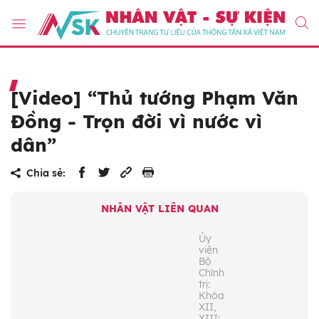
[Video] “Thủ tướng Phạm Văn
Đồng - Trọn đời vì nước vì
dân”
Chia sẻ:
NHÂN VẬT LIÊN QUAN
Ủy
viên
Bộ
Chính
trị:
Khóa
XII,
XIII;