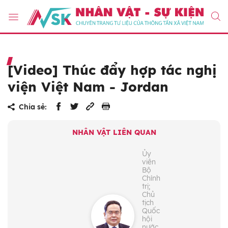
[Video] Thúc đẩy hợp tác nghị
viện Việt Nam - Jordan
Chia sẻ:
NHÂN VẬT LIÊN QUAN
Ủy
viên
Bộ
Chính
trị;
Chủ
tịch
Quốc
hội
nước