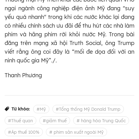
ngại ngành công nghiệp điện ảnh Mỹ đang "suy
yếu quá nhanh" trong khi các nước khác lại đang
có nhiều chính sách ưu đãi để thu hút các nhà làm
phim và hãng phim rời khỏi nước Mỹ. Trong bài
đăng trên mạng xã hội Truth Social, ông Trump
viết rằng ông coi đây là “mối đe dọa đối với an
ninh quốc gia Mỹ”./.
Thanh Phương
Từ khóa:
#Mỹ
#Tổng thống Mỹ Donald Trump
#Thuế quan
#giảm thuế
# hàng hóa Trung Quốc
#Áp thuế 100%
# phim sản xuất ngoài Mỹ