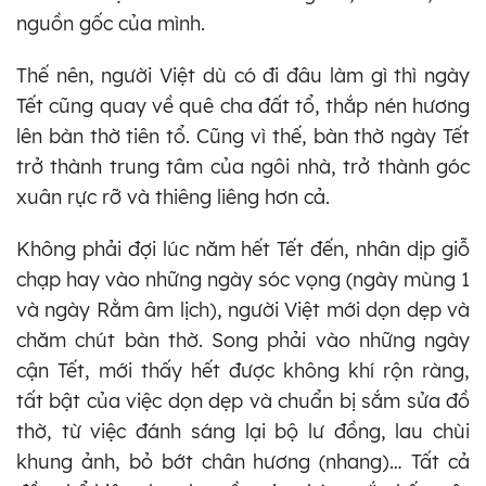
nguồn gốc của mình.
Thế nên, người Việt dù có đi đâu làm gì thì ngày
Tết cũng quay về quê cha đất tổ, thắp nén hương
lên bàn thờ tiên tổ. Cũng vì thế, bàn thờ ngày Tết
trở thành trung tâm của ngôi nhà, trở thành góc
xuân rực rỡ và thiêng liêng hơn cả.
Không phải đợi lúc năm hết Tết đến, nhân dịp giỗ
chạp hay vào những ngày sóc vọng (ngày mùng 1
và ngày Rằm âm lịch), người Việt mới dọn dẹp và
chăm chút bàn thờ. Song phải vào những ngày
cận Tết, mới thấy hết được không khí rộn ràng,
tất bật của việc dọn dẹp và chuẩn bị sắm sửa đồ
thờ, từ việc đánh sáng lại bộ lư đồng, lau chùi
khung ảnh, bỏ bớt chân hương (nhang)… Tất cả