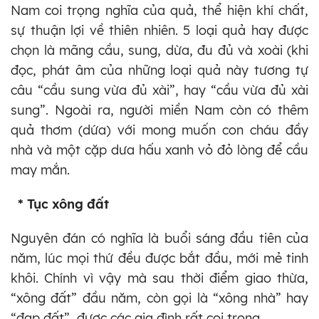
Nam coi trọng nghĩa của quả, thể hiện khí chất,
sự thuận lợi về thiên nhiên. 5 loại quả hay được
chọn là mãng cầu, sung, dừa, đu đủ và xoài (khi
đọc, phát âm của những loại quả này tương tự
câu “cầu sung vừa đủ xài”, hay “cầu vừa đủ xài
sung”. Ngoài ra, người miền Nam còn có thêm
quả thơm (dứa) với mong muốn con cháu đầy
nhà và một cặp dưa hấu xanh vỏ đỏ lòng để cầu
may mắn.
* Tục xông đất
Nguyên đán có nghĩa là buổi sáng đầu tiên của
năm, lúc mọi thứ đều được bắt đầu, mới mẻ tinh
khôi. Chính vì vậy mà sau thời điểm giao thừa,
“xông đất” đầu năm, còn gọi là “xông nhà” hay
“đạp đất”, được các gia đình rất coi trọng.