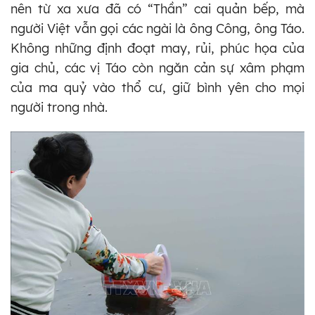
nên từ xa xưa đã có “Thần” cai quản bếp, mà
người Việt vẫn gọi các ngài là ông Công, ông Táo.
Không những định đoạt may, rủi, phúc họa của
gia chủ, các vị Táo còn ngăn cản sự xâm phạm
của ma quỷ vào thổ cư, giữ bình yên cho mọi
người trong nhà.