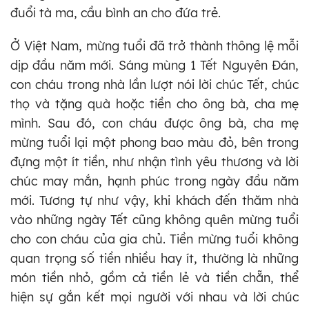
đuổi tà ma, cầu bình an cho đứa trẻ.
Ở Việt Nam, mừng tuổi đã trở thành thông lệ mỗi
dịp đầu năm mới. Sáng mùng 1 Tết Nguyên Đán,
con cháu trong nhà lần lượt nói lời chúc Tết, chúc
thọ và tặng quà hoặc tiền cho ông bà, cha mẹ
mình. Sau đó, con cháu được ông bà, cha mẹ
mừng tuổi lại một phong bao màu đỏ, bên trong
đựng một ít tiền, như nhận tình yêu thương và lời
chúc may mắn, hạnh phúc trong ngày đầu năm
mới. Tương tự như vậy, khi khách đến thăm nhà
vào những ngày Tết cũng không quên mừng tuổi
cho con cháu của gia chủ. Tiền mừng tuổi không
quan trọng số tiền nhiều hay ít, thường là những
món tiền nhỏ, gồm cả tiền lẻ và tiền chẵn, thể
hiện sự gắn kết mọi người với nhau và lời chúc