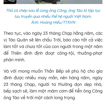
Thả cá chép sau lễ cúng ông Công, ông Táo là tập tục
lưu truyền qua nhiều thế hệ người Việt Nam.
Ảnh: Hoàng Hiếu/TTXVN
Theo tục, vào ngày 23 tháng Chạp hằng năm, các
vị Táo Quân sẽ lên chầu Trời, báo cáo tất cả việc
làm tốt và chưa tốt của con người trong một năm
để Thiên đình định đoạt công-tội, thưởng-phạt
phân minh.
Và với mong muốn Thần Bếp sẽ phù hộ cho gia
đình được nhiều may mắn, nên hàng năm, ngày
23 tháng Chạp, người ta thường dọn dẹp nhà,
bếp sạch sẽ, làm một mâm cơm để tiễn ông Công
ông Táo về trời một cách long trọng.