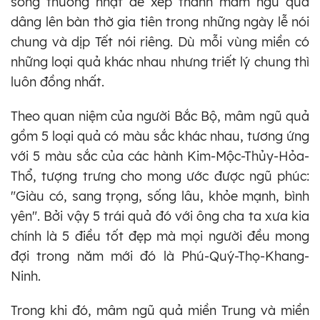
sống thường nhật để xếp thành mâm ngũ quả
dâng lên bàn thờ gia tiên trong những ngày lễ nói
chung và dịp Tết nói riêng. Dù mỗi vùng miền có
những loại quả khác nhau nhưng triết lý chung thì
luôn đồng nhất.
Theo quan niệm của người Bắc Bộ, mâm ngũ quả
gồm 5 loại quả có màu sắc khác nhau, tương ứng
với 5 màu sắc của các hành Kim-Mộc-Thủy-Hỏa-
Thổ, tượng trưng cho mong ước được ngũ phúc:
"Giàu có, sang trọng, sống lâu, khỏe mạnh, bình
yên". Bởi vậy 5 trái quả đó với ông cha ta xưa kia
chính là 5 điều tốt đẹp mà mọi người đều mong
đợi trong năm mới đó là Phú-Quý-Thọ-Khang-
Ninh.
Trong khi đó, mâm ngũ quả miền Trung và miền