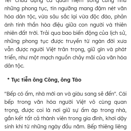
Tết chứa đựng cả quan niệm sống cũng như
những phong tục, tín ngưỡng mang đậm nét văn
hóa dân tộc, vừa sâu sắc lại vừa độc đáo, phản
ánh tinh thần hòa điệu giữa con người và thiên
nhiên đất trời. Trải qua bao biến động của lịch sử,
những phong tục được truyền từ ngàn đời xưa
vẫn được người Việt trân trọng, giữ gìn và phát
triển, như một mạch nguồn chảy mãi của văn hóa
dân tộc.
* Tục tiễn ông Công, ông Táo
"Bếp có ấm, nhà mới an và giàu sang sẽ đến". Cái
bếp trong văn hóa người Việt vô cùng quan
trọng, được coi là nơi giữ sự ấm áp trong nhà,
gắn kết tất cả thành viên trong gia đình, khơi dậy
sinh khí từ những ngày đầu năm. Bếp thiêng liêng