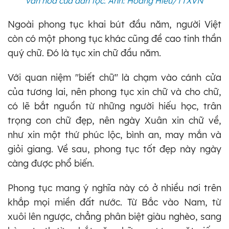
văn hóa cuả dân tộc. Ảnh: Hoàng Hiếu/TTXVN
Ngoài phong tục khai bút đầu năm, người Việt
còn có một phong tục khác cũng đề cao tinh thần
quý chữ. Đó là tục xin chữ đầu năm.
Với quan niệm "biết chữ" là chạm vào cánh cửa
của tương lai, nên phong tục xin chữ và cho chữ,
có lẽ bắt nguồn từ những người hiếu học, trân
trọng con chữ đẹp, nên ngày Xuân xin chữ về,
như xin một thứ phúc lộc, bình an, may mắn và
giỏi giang. Về sau, phong tục tốt đẹp này ngày
càng được phổ biến.
Phong tục mang ý nghĩa này có ở nhiều nơi trên
khắp mọi miền đất nước. Từ Bắc vào Nam, từ
xuôi lên ngược, chẳng phân biệt giàu nghèo, sang