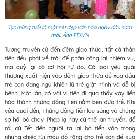
Tục mừng tuổi là một nét đẹp văn hóa ngày đầu năm
mới. Ảnh TTXVN
Tương truyền cứ đến đêm giao thừa, tất cả thần
tiên đều phải về trời để phân công lại nhiệm vụ,
ma quỷ lại có cơ hội tự do. Có loài yêu quái
thường xuất hiện vào đêm giao thừa để xoa đầu
trẻ con đang ngủ khiến lũ trẻ giật mình và dễ bị
bệnh. Một lần, có vài vị tiên đi qua thấy vậy liền
hóa thành những đồng tiền nằm bên đứa trẻ. Khi
yêu quái đến, những đồng tiền lóe sáng và chúng
sợ hãi bỏ chạy. Phép lạ này cứ thế lan truyền, để
rồi cứ Tết đến người ta lại bỏ tiền vào trong
những chiếc túi màu đỏ tặng cho trẻ con để xua