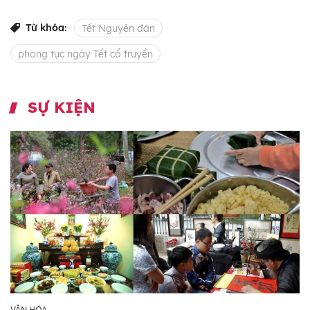
Từ khóa:
Tết Nguyên đán
phong tục ngày Tết cổ truyền
SỰ KIỆN
VĂN HÓA