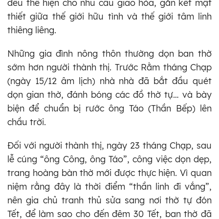
đều thể hiện cho nhu cầu giao hòa, gắn kết mật
thiết giữa thế giới hữu tình và thế giới tâm linh
thiêng liêng.
Những gia đình nông thôn thường dọn ban thờ
sớm hơn người thành thị. Trước Rằm tháng Chạp
(ngày 15/12 âm lịch) nhà nhà đã bắt đầu quét
dọn gian thờ, đánh bóng các đồ thờ tự… và bày
biện để chuẩn bị rước ông Táo (Thần Bếp) lên
chầu trời.
Đối với người thành thị, ngày 23 tháng Chạp, sau
lễ cúng “ông Công, ông Táo”, công việc dọn dẹp,
trang hoàng bàn thờ mới được thực hiện. Vì quan
niệm rằng đây là thời điểm “thần linh đi vắng”,
nên gia chủ tranh thủ sửa sang nơi thờ tự đón
Tết, để làm sao cho đến đêm 30 Tết, ban thờ đã