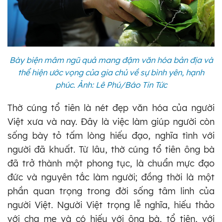
Bày biện mâm ngũ quả mang đậm văn hóa bản địa và
thể hiện ước vọng của gia chủ về sự bình yên, hạnh
phúc. Ảnh: Lê Phú/Báo Tin Tức
Thờ cúng tổ tiên là nét đẹp văn hóa của người
Việt xưa và nay. Đây là việc làm giúp người còn
sống bày tỏ tấm lòng hiếu đạo, nghĩa tình với
người đã khuất. Từ lâu, thờ cúng tổ tiên ông bà
đã trở thành một phong tục, là chuẩn mực đạo
đức và nguyên tắc làm người; đồng thời là một
phần quan trọng trong đời sống tâm linh của
người Việt. Người Việt trọng lễ nghĩa, hiếu thảo
với cha mẹ và có hiếu với ông bà, tổ tiên, với