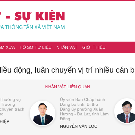
ĂM XƯA
HỒ SƠ TƯ LIỆU
NHÂN VẬT
GIỚI THIỆU
ều động, luân chuyển vị trí nhiều cán b
NHÂN VẬT LIÊN QUAN
 Thường vụ
Ủy viên Ban Chấp hành
ó Trưởng
Đảng bộ tỉnh; Bí thư
huyên trách
Đảng ủy phường Xuân
ng
Hương - Đà Lạt, tỉnh Lâm
Đồng
HIỆP
NGUYỄN VĂN LỘC