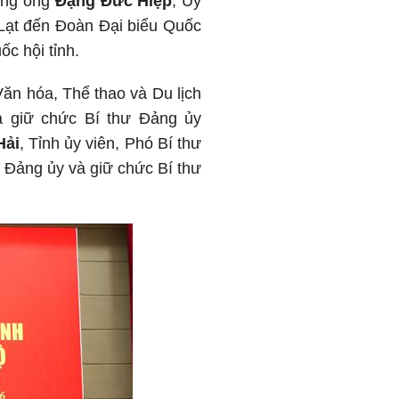
ộng ông
Đặng Đức Hiệp
, Ủy
Lạt đến Đoàn Đại biểu Quốc
c hội tỉnh.
Văn hóa, Thể thao và Du lịch
 giữ chức Bí thư Đảng ủy
Hải
, Tỉnh ủy viên, Phó Bí thư
Đảng ủy và giữ chức Bí thư