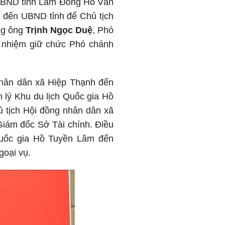
h UBND tỉnh Lâm Đồng Hồ Văn
h đến UBND tỉnh để Chủ tịch
ng ông
Trịnh Ngọc Duệ
, Phó
 nhiệm giữ chức Phó chánh
 nhân dân xã Hiệp Thạnh đến
lý Khu du lịch Quốc gia Hồ
ủ tịch Hội đồng nhân dân xã
iám đốc Sở Tài chính. Điều
Quốc gia Hồ Tuyền Lâm đến
oại vụ.