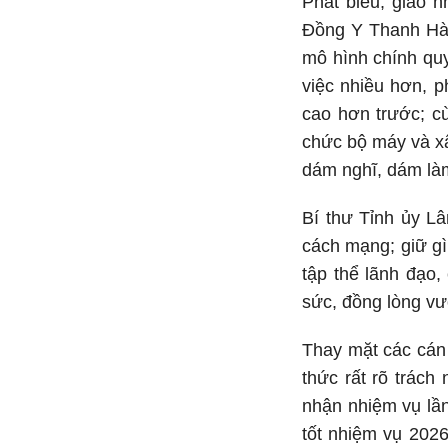
Phát biểu, giao 
Đồng Y Thanh Hà 
mô hình chính quy
việc nhiều hơn, p
cao hơn trước; cù
chức bộ máy và xâ
dám nghĩ, dám làm
Bí thư Tỉnh ủy Lâ
cách mạng; giữ gì
tập thể lãnh đạo,
sức, đồng lòng vư
Thay mặt các cán
thức rất rõ trác
nhận nhiệm vụ lần
tốt nhiệm vụ 202