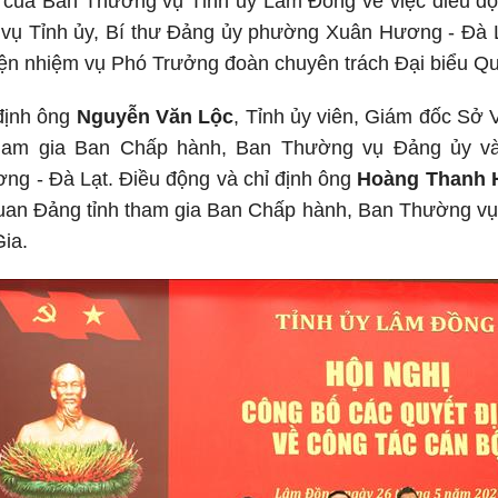
h của Ban Thường vụ Tỉnh ủy Lâm Đồng về việc điều đ
vụ Tỉnh ủy, Bí thư Đảng ủy phường Xuân Hương - Đà 
hiện nhiệm vụ Phó Trưởng đoàn chuyên trách Đại biểu Quố
 định ông
Nguyễn Văn Lộc
, Tỉnh ủy viên, Giám đốc Sở 
ham gia Ban Chấp hành, Ban Thường vụ Đảng ủy và
g - Đà Lạt. Điều động và chỉ định ông
Hoàng Thanh 
uan Đảng tỉnh tham gia Ban Chấp hành, Ban Thường vụ 
ia.