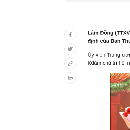
Lâm Đồng (TTXVN
định của Ban Thư
Ủy viên Trung ươ
Kđăm chủ trì hội n