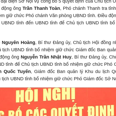
, đại diện Sở Nội vụ công bố 5 quyết định của Chủ tịc
u động ông
Trần Thanh Toàn
, Phó chánh Thanh tra tỉn
ệm giữ chức Phó chánh Văn phòng UBND tỉnh. Điều độ
 UBND tỉnh đến UBND tỉnh để Chủ tịch UBND tỉnh bổ
ê Nguyên Hoàng
, Bí thư Đảng ủy, Chủ tịch Hội đồng
 tịch UBND tỉnh bổ nhiệm giữ chức Giám đốc Ban quản 
 động ông
Nguyễn Trần Nhật Huy
, Bí thư Đảng ủy, Ch
D tỉnh để Chủ tịch UBND tỉnh bổ nhiệm giữ chức Phó G
n Quốc Tuyến
, Giám đốc Ban quản lý Khu du lịch 
 tịch UBND tỉnh bổ nhiệm giữ chức Phó Giám đốc Sở Ng