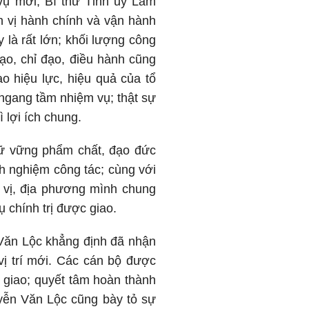
vụ mới, Bí thư Tỉnh ủy Lâm
vị hành chính và vận hành
 là rất lớn; khối lượng công
ạo, chỉ đạo, điều hành cũng
ao hiệu lực, hiệu quả của tổ
 ngang tầm nhiệm vụ; thật sự
 lợi ích chung.
giữ vững phẩm chất, đạo đức
nh nghiệm công tác; cùng với
n vị, địa phương mình chung
 chính trị được giao.
Văn Lộc khẳng định đã nhận
vị trí mới. Các cán bộ được
 giao; quyết tâm hoàn thành
uyễn Văn Lộc cũng bày tỏ sự