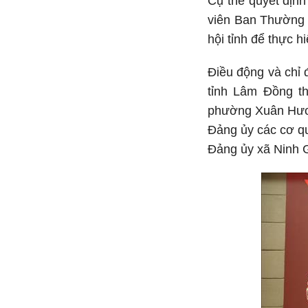
Cụ thể quyết địn
viên Ban Thường 
hội tỉnh để thực 
Điều động và chỉ
tỉnh Lâm Đồng t
phường Xuân Hươn
Đảng ủy các cơ q
Đảng ủy xã Ninh G