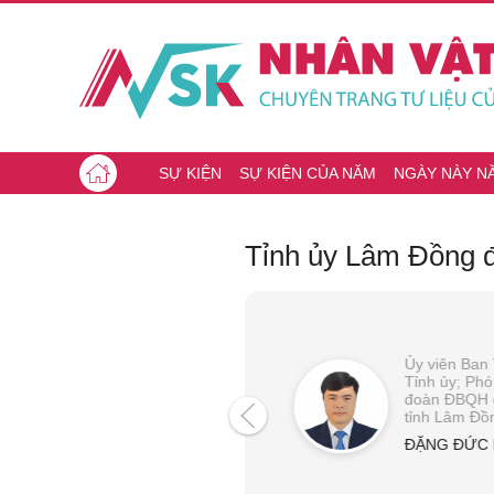
SỰ KIỆN
SỰ KIỆN CỦA NĂM
NGÀY NÀY N
Tỉnh ủy Lâm Đồng đi
Ủy viên Ban
Tỉnh ủy; Ph
đoàn ĐBQH c
tỉnh Lâm Đồ
ĐẶNG ĐỨC 