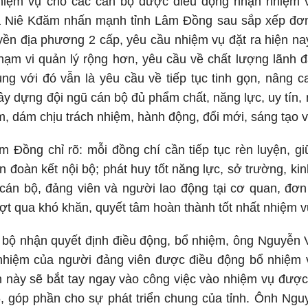
nhiệm vụ cho các cán bộ được điều động nhận nhiệm 
Niê Kđăm nhấn mạnh tỉnh Lâm Đồng sau sắp xếp đơn 
ền địa phương 2 cấp, yêu cầu nhiệm vụ đặt ra hiện nay
hạm vi quản lý rộng hơn, yêu cầu về chất lượng lãnh đ
ng với đó vẫn là yêu cầu về tiếp tục tinh gọn, nâng c
y dựng đội ngũ cán bộ đủ phẩm chất, năng lực, uy tín,
, dám chịu trách nhiệm, hành động, đổi mới, sáng tạo vì
m Đồng chỉ rõ: mỗi đồng chí cần tiếp tục rèn luyện, 
n đoàn kết nội bộ; phát huy tốt năng lực, sở trường, ki
 cán bộ, đảng viên và người lao động tại cơ quan, đơ
ợt qua khó khăn, quyết tâm hoàn thành tốt nhất nhiệm vụ
 bộ nhận quyết định điều động, bổ nhiệm, ông Nguyễn 
h nhiệm của người đảng viên được điều động bổ nhiệm 
 này sẽ bắt tay ngay vào công việc vào nhiệm vụ được
6, góp phần cho sự phát triển chung của tỉnh. Ônh Ng