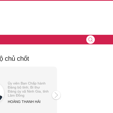
ộ chủ chốt
Ủy viên Ban Chấp hành
Ủy viên Ban Chấp hà
Đảng bộ tỉnh; Bí thư
Đảng bộ tỉnh; Phó C
Đảng ủy xã Ninh Gia, tỉnh
văn phòng Tỉnh ủy L
Lâm Đồng
Đồng
HOÀNG THANH HẢI
PHAN NHẬT THANH