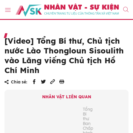
[Video] Tổng Bí thư, Chủ tịch
nước Lào Thongloun Sisoulith
vào Lăng viếng Chủ tịch Hồ
Chí Minh
Chia sẻ:
NHÂN VẬT LIÊN QUAN
Tổng
Bí
thư
Ban
Chấp