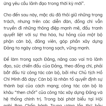
ứng yêu cầu lãnh đạo trong thời kỳ mới”.
Cho đến sau này, mặc dù đã thôi giữ những trọng
trách, nhưng trên các diễn đàn, đồng chí vẫn
truyền đi những thông điệp mạnh mẽ, đấu tranh
quyết liệt với sự tha hóa, hư hỏng của một bộ
phận cán bộ, đảng viên, góp phần xây dựng
Đảng ta ngày càng trong sạch, vững mạnh.
Để làm trong sạch Đảng, nâng cao vai trò lãnh
đạo, sức chiến đấu của Đảng, theo đồng chí, phải
bắt đầu từ công tác cán bộ, bởi như Chủ tịch Hồ
Chí Minh đã dạy: Cán bộ là nhân tố quyết định sự
thành bại của cách mạng; công tác cán bộ là
khâu “then chốt” của công tác xây dựng Đảng và
hệ thống chính trị. Trong bài phát biểu tại Hội
nghị Ban Chấp hành Trung ương lần thứ bảy