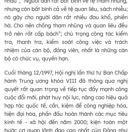
nhau”; “Người dân rất bất bình về tệ tham nhũng,
nhưng còn bất bình cả về tệ quan liêu, sách nhiễu;
nó gây cho người dân rất nhiều đau khổ, phiền
hà. Cho nên chống tham nhũng và quan liêu đều
trở nên rất cấp bách”; chú trọng công tác kiểm
tra, thanh tra, kiểm soát công việc và trách
nhiệm của cán bộ, đảng viên, nhất là những cán
bộ có chức vụ, quyền hạn.
Cuối tháng 12/1997, Hội nghị lần thứ tư Ban Chấp
hành Trung ương khóa VIII đã thông qua nghị
quyết rất quan trọng về tiếp tục đẩy mạnh công
cuộc đổi mới, phát huy nội lực, nâng cao hiệu quả
hợp tác quốc tế, cần, kiệm để công nghiệp hóa,
hiện đại hóa, phấn đấu hoàn thành các mục tiêu
kinh tế - xã hội đến năm 2000; kiện toàn một
bước cơ quan lãnh đạo cao nhất của Đảng như