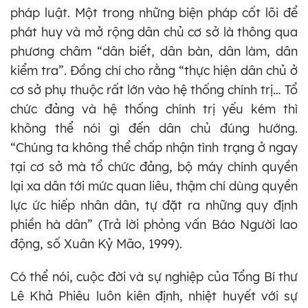
pháp luật. Một trong những biện pháp cốt lõi để
phát huy và mở rộng dân chủ cơ sở là thông qua
phương châm “dân biết, dân bàn, dân làm, dân
kiểm tra”. Đồng chí cho rằng “thực hiện dân chủ ở
cơ sở phụ thuộc rất lớn vào hệ thống chính trị… Tổ
chức đảng và hệ thống chính trị yếu kém thì
không thể nói gì đến dân chủ đúng hướng.
“Chúng ta không thể chấp nhận tình trạng ở ngay
tại cơ sở mà tổ chức đảng, bộ máy chính quyền
lại xa dân tới mức quan liêu, thậm chí dùng quyền
lực ức hiếp nhân dân, tự đặt ra những quy định
phiền hà dân” (Trả lời phỏng vấn Báo Người lao
động, số Xuân Kỷ Mão, 1999).
Có thể nói, cuộc đời và sự nghiệp của Tổng Bí thư
Lê Khả Phiêu luôn kiên định, nhiệt huyết với sự