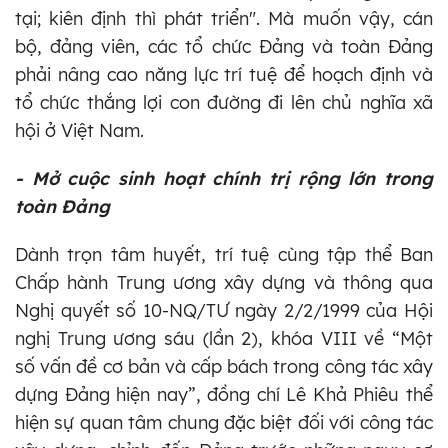
tại; kiên định thì phát triển". Mà muốn vậy, cán
bộ, đảng viên, các tổ chức Đảng và toàn Đảng
phải nâng cao năng lực trí tuệ để hoạch định và
tổ chức thắng lợi con đường đi lên chủ nghĩa xã
hội ở Việt Nam.
- Mở cuộc sinh hoạt chính trị rộng lớn trong
toàn Đảng
Dành trọn tâm huyết, trí tuệ cùng tập thể Ban
Chấp hành Trung ương xây dựng và thông qua
Nghị quyết số 10-NQ/TƯ ngày 2/2/1999 của Hội
nghị Trung ương sáu (lần 2), khóa VIII về “Một
số vấn đề cơ bản và cấp bách trong công tác xây
dựng Đảng hiện nay”, đồng chí Lê Khả Phiêu thể
hiện sự quan tâm chung đặc biệt đối với công tác