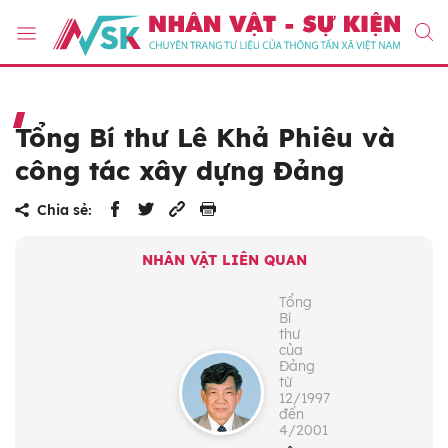
Tổng Bí thư Lê Khả Phiêu và
công tác xây dựng Đảng
Chia sẻ:
NHÂN VẬT LIÊN QUAN
Tổng
Bí
thư
của
Đảng
từ
12/1997
đến
4/2001