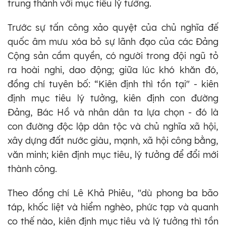
trung thành với mục tiêu lý tưởng.
Trước sự tấn công xảo quyệt của chủ nghĩa đế
quốc âm mưu xóa bỏ sự lãnh đạo của các Đảng
Cộng sản cầm quyền, có người trong đội ngũ tỏ
ra hoài nghi, dao động; giữa lúc khó khăn đó,
đồng chí tuyên bố: “Kiên định thì tồn tại" - kiên
định mục tiêu lý tưởng, kiên định con đường
Đảng, Bác Hồ và nhân dân ta lựa chọn - đó là
con đường độc lập dân tộc và chủ nghĩa xã hội,
xây dựng đất nước giàu, mạnh, xã hội công bằng,
văn minh; kiên định mục tiêu, lý tưởng để đổi mới
thành công.
Theo đồng chí Lê Khả Phiêu, "dù phong ba bão
táp, khốc liệt và hiểm nghèo, phức tạp và quanh
co thế nào, kiên định mục tiêu và lý tưởng thì tồn