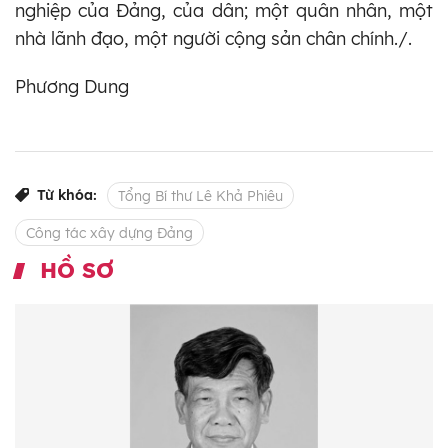
nghiệp của Đảng, của dân; một quân nhân, một
nhà lãnh đạo, một người cộng sản chân chính./.
Phương Dung
Từ khóa:
Tổng Bí thư Lê Khả Phiêu
Công tác xây dựng Đảng
HỒ SƠ