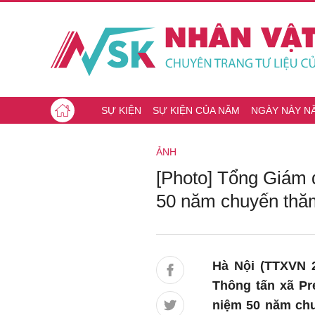
SỰ KIỆN
SỰ KIỆN CỦA NĂM
NGÀY NÀY N
ẢNH
[Photo] Tổng Giám 
50 năm chuyến thăm
Hà Nội (TTXVN 2
Thông tấn xã Pr
niệm 50 năm chu