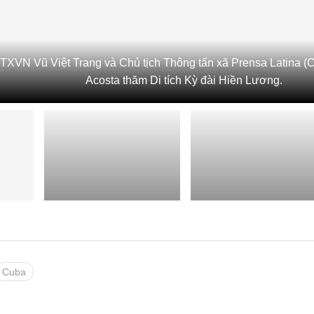
TXVN Vũ Việt Trang và Chủ tịch Thông tấn xã Prensa Latina (
Acosta thăm Di tích Kỳ đài Hiền Lương.
Cuba