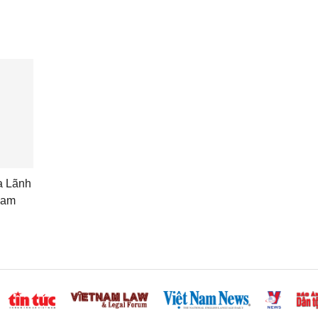
a Lãnh
Nam