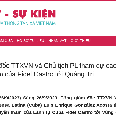
ĂM XƯA
HỒ SƠ TƯ LIỆU
NHÂN VẬT
GIỚI THIỆU
đốc TTXVN và Chủ tịch PL tham dự các
 của Fidel Castro tới Quảng Trị
6/9/2023) Sáng 26/9/2023, Tổng giám đốc TTXVN V
ensa Latina (Cuba) Luis Enrique González Acosta 
yến thăm của Lãnh tụ Cuba Fidel Castro tới Vùng 