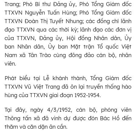
Trang; Phó Bí thư Đảng ủy, Phó Tổng Giám đốc
TTXVN Nguyễn Tuấn Hùng; Phó Tổng Giám đốc
TTXVN Đoàn Thị Tuyết Nhung; các đồng chí lãnh
đạo TTXVN qua các thời kỳ; lãnh đạo các đơn vị
của TTXVN, Đảng ủy, Hội đồng Nhân dân, Ủy
ban Nhân dân, Ủy ban Mặt trận Tổ quốc Việt
Nam xã Tân Trào cùng đông đảo cán bộ, nhân
viên.
Phát biểu tại Lễ khánh thành, Tổng Giám đốc
TTXVN Vũ Việt Trang đã ôn lại truyền thống hào
hùng của TTXVN giai đoạn 1952-1954.
Tại đây, ngày 4/3/1952, cán bộ, phóng viên
Thông tấn xã đã vinh dự được đón Bác Hồ đến
thăm và căn dặn ân cần.