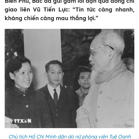
Biên Phủ, Bác đã gửi gắm lời dặn qua đồng chí
giao liên Vũ Tiến Lực: “Tin tức càng nhanh,
kháng chiến càng mau thắng lợi.”
Chủ tịch Hồ Chí Minh dặn dò nữ phóng viên Tuệ Oanh