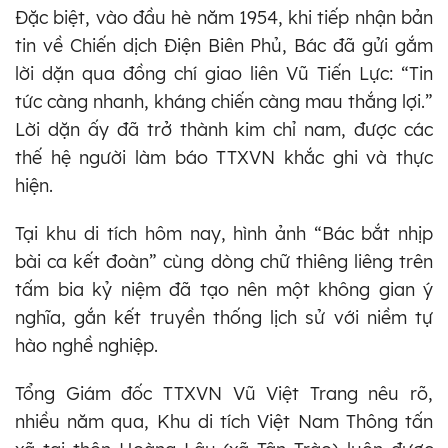
Đặc biệt, vào đầu hè năm 1954, khi tiếp nhận bản
tin về Chiến dịch Điện Biên Phủ, Bác đã gửi gắm
lời dặn qua đồng chí giao liên Vũ Tiến Lực: “Tin
tức càng nhanh, kháng chiến càng mau thắng lợi.”
Lời dặn ấy đã trở thành kim chỉ nam, được các
thế hệ người làm báo TTXVN khắc ghi và thực
hiện.
Tại khu di tích hôm nay, hình ảnh “Bác bắt nhịp
bài ca kết đoàn” cùng dòng chữ thiêng liêng trên
tấm bia kỷ niệm đã tạo nên một không gian ý
nghĩa, gắn kết truyền thống lịch sử với niềm tự
hào nghề nghiệp.
Tổng Giám đốc TTXVN Vũ Việt Trang nêu rõ,
nhiều năm qua, Khu di tích Việt Nam Thông tấn