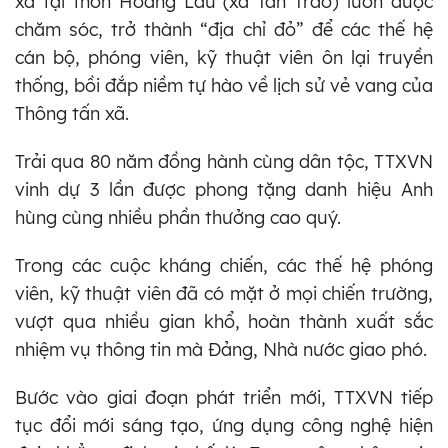
xã tại thôn Hoàng Lâu (xã Tân Trào) luôn được
chăm sóc, trở thành “địa chỉ đỏ” để các thế hệ
cán bộ, phóng viên, kỹ thuật viên ôn lại truyền
thống, bồi đắp niềm tự hào về lịch sử vẻ vang của
Thông tấn xã.
Trải qua 80 năm đồng hành cùng dân tộc, TTXVN
vinh dự 3 lần được phong tặng danh hiệu Anh
hùng cùng nhiều phần thưởng cao quý.
Trong các cuộc kháng chiến, các thế hệ phóng
viên, kỹ thuật viên đã có mặt ở mọi chiến trường,
vượt qua nhiều gian khổ, hoàn thành xuất sắc
nhiệm vụ thông tin mà Đảng, Nhà nước giao phó.
Bước vào giai đoạn phát triển mới, TTXVN tiếp
tục đổi mới sáng tạo, ứng dụng công nghệ hiện