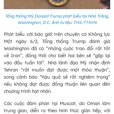
Tổng thống Mỹ Donald Trump phát biểu tại Nhà Trắng,
Washington, D.C. Ảnh tư liệu: THX/TTXVN
Phát biểu với báo giới trên chuyên cơ Không lực
Một ngày 6/2, Tổng thống Trump đánh giá
Washington đã có “những cuộc trao đổi rất tốt
về Iran”, đồng thời cho biết hai bên sẽ “gặp lại
vào đầu tuần tới”. Nhà lãnh đạo Mỹ nhận định
Tehran “rất muốn đạt được một thỏa thuận”,
song cảnh báo “hậu quả sẽ rất nghiêm trọng”
nếu không đạt được đồng thuận liên quan đến
chương trình hạt nhân.
Các cuộc đàm phán tại Muscat, do Oman làm
trung gian, diễn ra theo hình thức gián tiếp, với