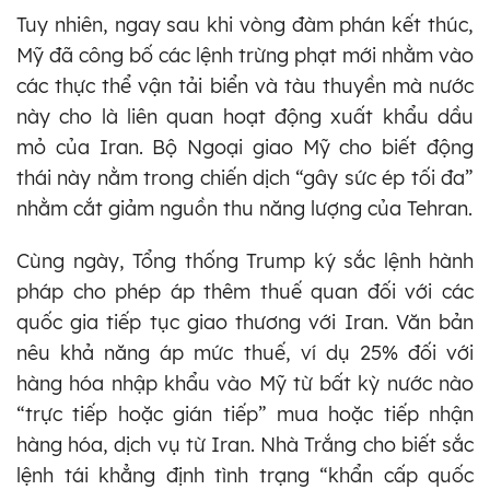
Tuy nhiên, ngay sau khi vòng đàm phán kết thúc,
Mỹ đã công bố các lệnh trừng phạt mới nhằm vào
các thực thể vận tải biển và tàu thuyền mà nước
này cho là liên quan hoạt động xuất khẩu dầu
mỏ của Iran. Bộ Ngoại giao Mỹ cho biết động
thái này nằm trong chiến dịch “gây sức ép tối đa”
nhằm cắt giảm nguồn thu năng lượng của Tehran.
Cùng ngày, Tổng thống Trump ký sắc lệnh hành
pháp cho phép áp thêm thuế quan đối với các
quốc gia tiếp tục giao thương với Iran. Văn bản
nêu khả năng áp mức thuế, ví dụ 25% đối với
hàng hóa nhập khẩu vào Mỹ từ bất kỳ nước nào
“trực tiếp hoặc gián tiếp” mua hoặc tiếp nhận
hàng hóa, dịch vụ từ Iran. Nhà Trắng cho biết sắc
lệnh tái khẳng định tình trạng “khẩn cấp quốc