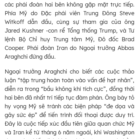
các phái đoàn hai bên không gặp mặt trực tiếp.
Phía Mỹ do Đặc phái viên Trung Đông Steve
Witkoff dẫn đầu, cùng sự tham gia của ông
Jared Kushner -con rể Tổng thống Trump, và Tư
lệnh Bộ Chỉ huy Trung tâm Mỹ, Đô đốc Brad
Cooper. Phái đoàn Iran do Ngoại trưởng Abbas
Araghchi đứng đầu.
Ngoại trưởng Araghchi cho biết các cuộc thảo
luận “tập trung hoàn toàn vào vấn đề hạt nhân”,
diễn ra trong “bầu không khí tích cực”, đồng thời
hai bên đã nhất trí tiếp tục đàm phán. Ông bày tỏ
hy vọng Mỹ sẽ tránh các biện pháp “đe dọa và
gây sức ép” để tiến trình đối thoại được duy trì.
Đây là cuộc tiếp xúc đầu tiên giữa quan chức Mỹ
và Iran kể từ tháng 6 năm ngoái, khi Washington