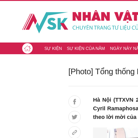
SỰ KIỆN
SỰ KIỆN CỦA NĂM
NGÀY NÀY N
[Photo] Tổng thống
Hà Nội (TTXVN 2
Cyril Ramaphosa
theo lời mời củ