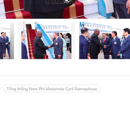
c Cộng hòa Nam Phi Matamela Cyril Ramaphosa đến Hà Nội, 
đến Việt Nam (23/10/2025). Ảnh: Văn Điệp – TTXV
Tổng thống Nam Phi Matamela Cyril Ramaphosa