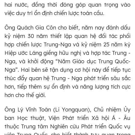
hai nước, đồng thời đóng góp quan trọng vào
việc duy trì ổn định chiến lược toàn cầu.
Ông Quách Gia Côn cho biết, năm nay đánh dấu
kỷ niệm 30 năm thiết lập quan hệ đối tác phối
hợp chiến lược Trung-Nga và kỷ niệm 25 năm ký
Hiệp ước Láng giềng hữu nghị và hợp tác Trung -
Nga, và khởi động “Năm Giáo dục Trung Quốc-
Nga”. Hai bên sẽ tận dụng cơ hội này để tiếp tục
thúc đẩy quan hệ Trung - Nga phát triển sâu sắc
hơn, tiếp thêm sự ổn định và năng lượng tích cực
hơn cho thế giới.
Ông Lý Vĩnh Toàn (Li Yongquan), Chủ nhiệm Ủy
ban Học thuật, Viện Phát triển Xã hội Á - Âu
thuộc Trung tâm Nghiên cứu Phát triển Quốc vụ
viện Trung Quốc, cho biết thành tựu quan trọng