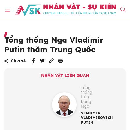
Tổng thống Nga Vladimir
Putin thăm Trung Quốc
Chia sẻ:
NHÂN VẬT LIÊN QUAN
Tổng
thống
Liên
bang
Nga
VLADIMIR
VLADIMIROVICH
PUTIN