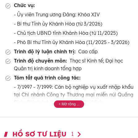
Chức vụ:
- Ủy viên Trung ương Đảng: Khóa XIV
- Bí thư Tỉnh ủy Khánh Hòa (từ 3/2026)
- Chủ tịch UBND tỉnh Khánh Hòa (từ 11/2025)
- Phó Bí thư Tỉnh ủy Khánh Hòa (11/2025 - 3/2026)
Trình độ lý luận chính trị:
Cao cấp
Trình độ chuyên môn:
Thạc sĩ Kinh tế; Đại học
Quản trị kinh doanh tổng hợp
Tóm tắt quá trình công tác:
- 7/1997 - 7/1999: Cán bộ nghiệp vụ xuất nhập khẩu
tại Chi nhánh Công ty Thương mại miền núi Quảng
Bình, Chi nhánh thành phố Hồ Chí Minh.
- 8/1999 - 8/2000: Cán bộ phòng kinh doanh xuất
nhập khẩu Công ty Thương mại miền núi Quảng
Bình.
HỒ SƠ TƯ LIỆU
1
- 9/2000 - 7/2002: Phó phòng kinh doanh xuất