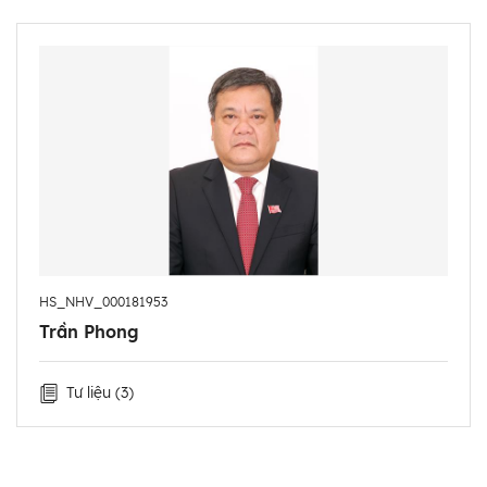
nhập khẩu Công ty Thương mại miền núi Quảng
Bình.
- 8/2002 - 12/2002: Trưởng phòng kinh doanh xuất
nhập khẩu Công ty Thương mại miền núi Quảng
Bình.
- 1/2003 - 11/2003: Phó Giám đốc Công ty Thương
mại miền núi Quảng Bình.
- 12/2003 - 8/2007: Chuyên viên cơ quan Ủy ban
Kiểm tra Tỉnh ủy Quảng Bình.
- 9/2007 - 11/2009: Trưởng phòng II, cơ quan Ủy
HS_NHV_000181953
ban Kiểm tra Tỉnh ủy Quảng Bình.
Trần Phong
- 12/2009 - 9/2011: Ủy viên Ủy ban Kiểm tra Tỉnh
ủy; Chi ủy viên Chi bộ cơ quan Ủy ban Kiểm tra Tỉnh
Tư liệu
(3)
ủy.
- 10/2011 - 7/2014: Huyện ủy viên, Phó Chủ tịch
UBND huyện Bố Trạch.