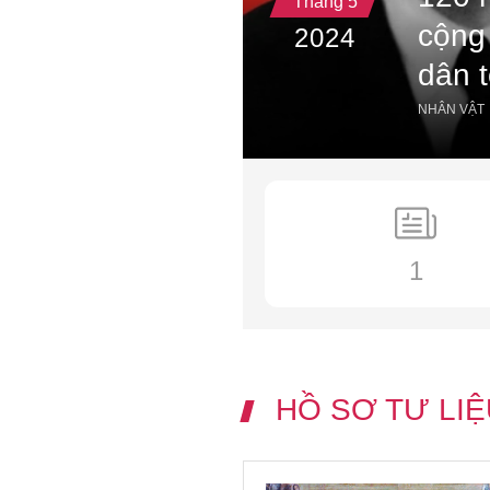
Tháng 5
cộng 
2024
dân 
NHÂN VẬT
1
HỒ SƠ TƯ LIỆ