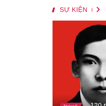
SỰ KIỆN
1
120 