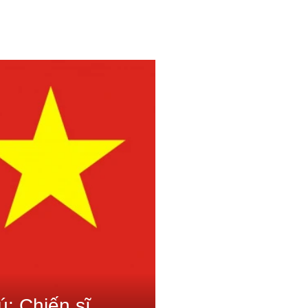
 Cộng sản Đoàn, được Tổng bộ Thanh niên
Hội.
ợc Lãnh tụ Nguyễn Ái Quốc cử sang Liên Xô
icơvây.
, Đồng chí nhận chỉ thị của Quốc tế Cộng
burg) bắt đầu hành trình về nước hoạt động.
ồng Kông và gặp được Lãnh tụ Nguyễn Ái
ong Ban Chấp ủy lâm thời (Ban Chấp hành
Chấp ủy lâm thời (7/1930) và được giao
Trung ương Đảng họp ở Hương Cảng (Trung
bầu Ban Chấp hành Trung ương chính thức,
: Chiến sĩ