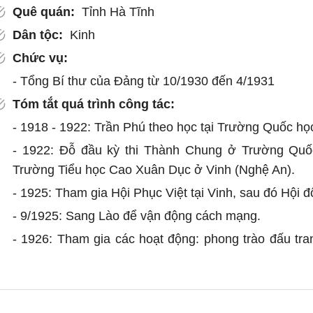
Quê quán:
Tỉnh Hà Tĩnh
Dân tộc:
Kinh
Chức vụ:
- Tổng Bí thư của Đảng từ 10/1930 đến 4/1931
Tóm tắt quá trình công tác:
- 1918 - 1922: Trần Phú theo học tại Trường Quốc họ
- 1922: Đỗ đầu kỳ thi Thành Chung ở Trường Quố
Trường Tiểu học Cao Xuân Dục ở Vinh (Nghệ An).
- 1925: Tham gia Hội Phục Việt tại Vinh, sau đó Hội
- 9/1925: Sang Lào để vận động cách mạng.
- 1926: Tham gia các hoạt động: phong trào đấu tra
yêu nước Phan Bội Châu, tổ chức lễ truy điệu Phan 
- 6/1926: Sang Quảng Châu (Trung Quốc) tham gia 
tụ Nguyễn Ái Quốc trực tiếp giảng dạy và được k