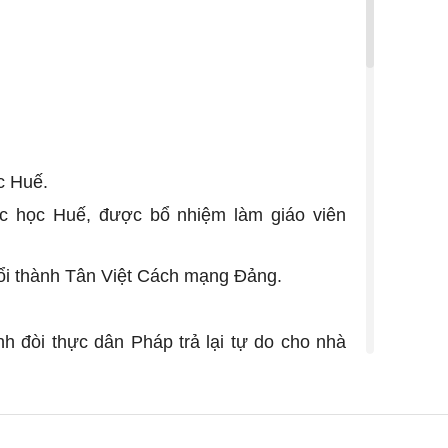
c Huế.
c học Huế, được bổ nhiệm làm giáo viên
 đổi thành Tân Việt Cách mạng Đảng.
nh đòi thực dân Pháp trả lại tự do cho nhà
Chu Trinh, mở lớp dạy chữ quốc ngữ.
lớp huấn luyện chính trị khóa 2 do Lãnh
ết nạp vào Hội Việt Nam cách mạng Thanh