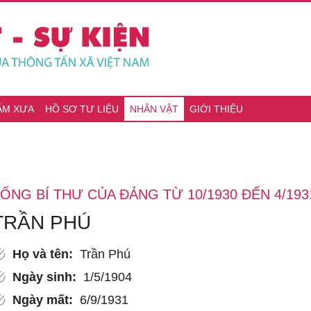
ĂM XƯA
HỒ SƠ TƯ LIỆU
NHÂN VẬT
GIỚI THIỆU
ỔNG BÍ THƯ CỦA ĐẢNG TỪ 10/1930 ĐẾN 4/193
TRẦN PHÚ
Họ và tên:
Trần Phú
Ngày sinh:
1/5/1904
Ngày mất:
6/9/1931