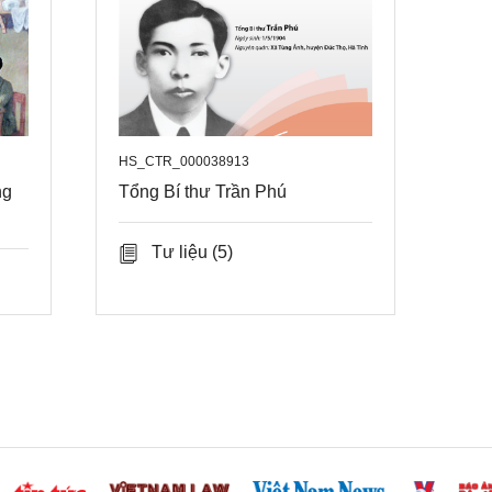
HS_CTR_000038913
ng
Tổng Bí thư Trần Phú
Tư liệu
(5)