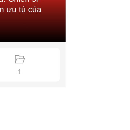
i Sài Gòn bàn việc chấn chỉnh Đảng sau đợt
on ưu tú của
iệm vụ hiện tại của Đảng, Nghị quyết về tổ
m Lớn Sài Gòn.
Sài Gòn.
ề an táng tại quê hương Đức Thọ, Hà Tĩnh.
1