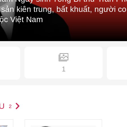
- 3/1931: Chủ trì Hội nghị Trung ương lần thứ 2 tạ
sản kiên trung, bất khuất, người c
khủng bố của địch. Hội nghị đã ra Nghị quyết về nh
tộc Việt Nam
chức của Đảng, Nghị quyết về cổ động tuyên truyền.
- 18/4/1931: Đồng chí bị địch bắt và giam giữ ở Khá
- 6/9/1931: Đồng chí mất tại Nhà thương Chợ Quán, 
- 12/1/1999: Hài cốt đồng chí Trần Phú được di dời v
- (Tư liệu được biên soạn trước ngày 1/7/2025)
1
U
2