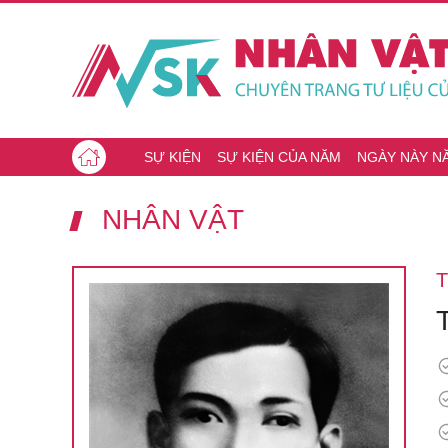
SỰ KIỆN
SỰ KIỆN CỦA NĂM
NGÀY NÀY N
NHÂN VẬT
T