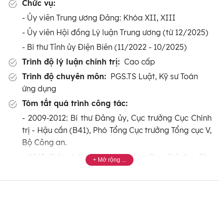
Chức vụ:
- Ủy viên Trung ương Đảng: Khóa XII, XIII
- Ủy viên Hội đồng Lý luận Trung ương (từ 12/2025)
- Bí thư Tỉnh ủy Điện Biên (11/2022 - 10/2025)
Trình độ lý luận chính trị:
Cao cấp
Trình độ chuyên môn:
PGS.TS Luật, Kỹ sư Toán
ứng dụng
Tóm tắt quá trình công tác:
- 2009-2012: Bí thư Đảng ủy, Cục trưởng Cục Chính
trị - Hậu cần (B41), Phó Tổng Cục trưởng Tổng cục V,
Bộ Công an.
- 2013: Biệt phái làm Phó Trưởng Ban Chỉ đạo Tây
Nguyên.
- 12/2015 - 7/2019: Phó Bí thư Tỉnh ủy Đắk Lắk khóa
XVI, nhiệm kỳ 2015-2020.
- 1/2016: Ủy viên Trung ương Đảng khóa XII.