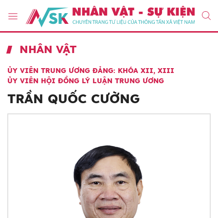
NHÂN VẬT
ỦY VIÊN TRUNG ƯƠNG ĐẢNG: KHÓA XII, XIII
ỦY VIÊN HỘI ĐỒNG LÝ LUẬN TRUNG ƯƠNG
TRẦN QUỐC CƯỜNG