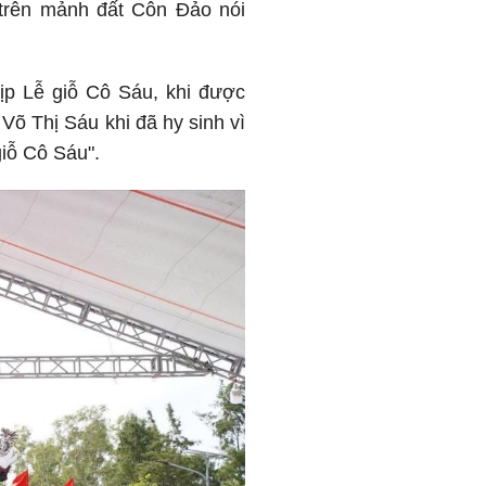
 trên mảnh đất Côn Đảo nói
p Lễ giỗ Cô Sáu, khi được
 Võ Thị Sáu khi đã hy sinh vì
giỗ Cô Sáu".