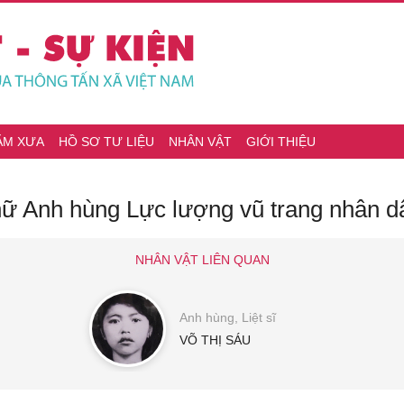
ĂM XƯA
HỒ SƠ TƯ LIỆU
NHÂN VẬT
GIỚI THIỆU
 nữ Anh hùng Lực lượng vũ trang nhân d
NHÂN VẬT LIÊN QUAN
Anh hùng, Liệt sĩ
VÕ THỊ SÁU