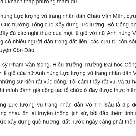
 du khách thập phương tham dự.
 hùng Lực lượng vũ trang nhân dân Châu Văn Mẫn, cựu 
Cục trưởng Tổng cục Xây dựng lực lượng, Bộ Công an c
 đầy đủ các nghi thức của một lễ giỗ với nữ Anh hùng
g có nhiều người dân trong đất liền, các cựu tù còn 
huyện Côn Đảo.
n sỹ Phạm Văn Song, Hiệu trưởng Trường Đại học Côn
 lễ giỗ của nữ Anh hùng Lực lượng vũ trang nhân dân V
 những sự kiện rất xúc động. Tôi cảm thấy rất vui và tự h
hì mình đánh giá công tác tổ chức ở đây được thực hiện r
ng Lực lượng vũ trang nhân dân Võ Thị Sáu là dịp 
g nhau ôn lại truyền thống lịch sử, bồi đắp thêm tinh
 sức xây dựng quê hương, đất nước ngày càng phát triển,