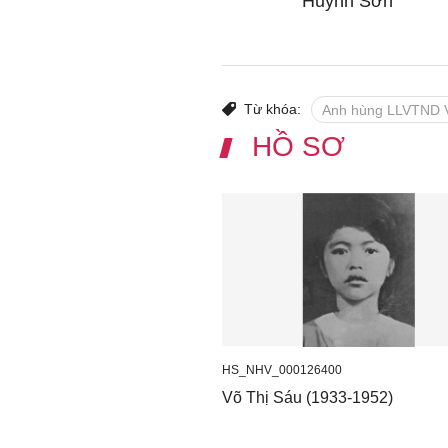
Huỳnh Sơn
Từ khóa:
Anh hùng LLVTND V
HỒ SƠ
HS_NHV_000126400
Võ Thị Sáu (1933-1952)