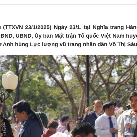
 (TTXVN 23/1/2025) Ngày 23/1, tại Nghĩa trang H
HĐND, UBND, Ủy ban Mặt trận Tổ quốc Việt Nam huy
ữ Anh hùng Lực lượng vũ trang nhân dân Võ Thị Sáu 