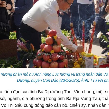
p hương phần mộ nữ Anh hùng Lực lượng vũ trang nhân dân Võ 
Dương, huyện Côn Đảo (23/1/2025). Ảnh: TTXVN ph
ó lãnh đạo các tỉnh Bà Rịa-Vũng Tàu, Vĩnh Long, một 
 sở, ngành, địa phương trong tỉnh Bà Rịa-Vũng Tàu, t
 Võ Thị Sáu cùng đông đảo cán bộ, chiến sỹ, nhân dân