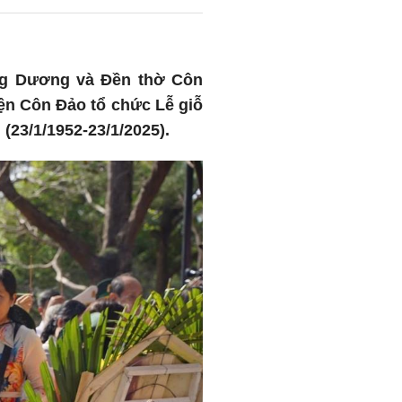
àng Dương và Đền thờ Côn
ện Côn Đảo tổ chức Lễ giỗ
(23/1/1952-23/1/2025).