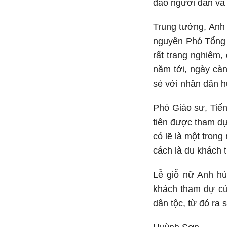
đảo người dân và
Trung tướng, Anh
nguyên Phó Tổng 
rất trang nghiêm,
năm tới, ngày càn
sẻ với nhân dân 
Phó Giáo sư, Tiế
tiên được tham dự
có lẽ là một trong
cách là du khách t
Lễ giỗ nữ Anh hù
khách tham dự cùn
dân tộc, từ đó ra