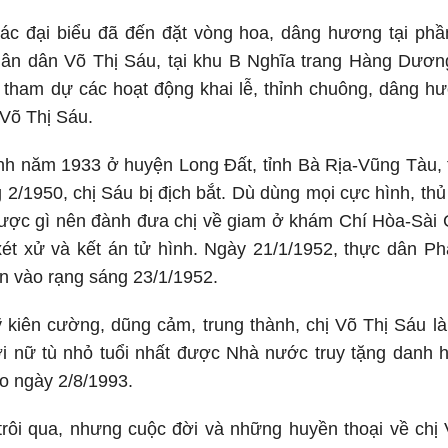
các đại biểu đã đến đặt vòng hoa, dâng hương tại p
hân dân Võ Thị Sáu, tại khu B Nghĩa trang Hàng Dương
tham dự các hoạt động khai lễ, thỉnh chuông, dâng hư
Võ Thị Sáu.
inh năm 1933 ở huyện Long Đất, tỉnh Bà Rịa-Vũng Tàu,
g 2/1950, chị Sáu bị địch bắt. Dù dùng mọi cực hình, thủ
được gì nên đành đưa chị về giam ở khám Chí Hòa-Sài 
xét xử và kết án tử hình. Ngày 21/1/1952, thực dân P
n vào rạng sáng 23/1/1952.
̃ kiên cường, dũng cảm, trung thành, chị Võ Thị Sáu l
i nữ tù nhỏ tuổi nhất được Nhà nước truy tặng danh 
o ngày 2/8/1993.
rôi qua, nhưng cuộc đời và những huyền thoại về chị 