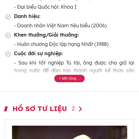
- Đại biểu Quốc hội: Khóa I
Danh hiệu:
- Doanh nhân Việt Nam tiêu biểu (2006)
Khen thưởng/Giải thưởng:
- Huân chương Độc lập hạng Nhất (1988)
Cuộc đời sự nghiệp:
- Sau khi tốt nghiệp Tú tài, ông được cha giữ lại
trong nước để đào tạo thành người kế thừa sản
nghiệp.
- 1932: Xây dựng gia đình và được cha mẹ cho ra ở
riêng tại số nhà 48 Hàng Ngang và kế thừa hiệu
buôn tơ lụa Phúc Lợi.
HỒ SƠ TƯ LIỆU
2
- Khởi nghiệp bằng 30 nghìn đồng Đông Dương do
cha mẹ cho làm vốn.
- Dưới sự điều hành của vợ chồng ông, hiệu tơ lụa
Phúc Lợi mở rộng sản xuất và buôn bán tơ lụa sang