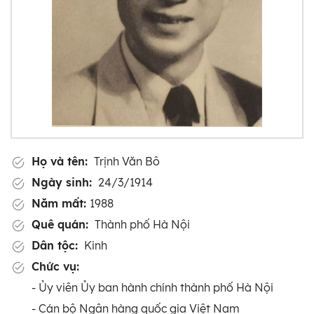
Họ và tên:
Trịnh Văn Bô
Ngày sinh:
24/3/1914
Năm mất:
1988
Quê quán:
Thành phố Hà Nội
Dân tộc:
Kinh
Chức vụ:
- Ủy viên Ủy ban hành chính thành phố Hà Nội
- Cán bộ Ngân hàng quốc gia Việt Nam