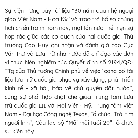
Sự kiện trưng bày tài liệu “30 năm quan hệ ngoại
giao Việt Nam - Hoa Kỳ" và trao trả hồ sơ chứng
tích chiến tranh hôm nay, một lần nữa thể hiện sự
hợp tác giữa các cơ quan của hai quốc gia. Thứ
trưởng Cao Huy ghi nhận và đánh giá cao Cục
Văn thư và Lưu trữ nhà nước đã chỉ đạo các đơn
vị thực hiện nghiêm túc Quyết định số 2194/QĐ-
TTg của Thủ tướng Chính phủ về việc “công bố tài
liệu lưu trữ quốc gia phục vụ xây dựng, phát triển
kinh tế - xã hội, bảo vệ chủ quyền đất nước”,
cùng sự phối hợp chặt chẽ giữa Trung tâm Lưu
trữ quốc gia III với Hội Việt - Mỹ, Trung tâm Việt
Nam - Đại học Công nghệ Texas, Tổ chức “Trái tim
người lính”, Câu lạc bộ “Mãi mãi tuổi 20” tổ chức
sự kiện này.