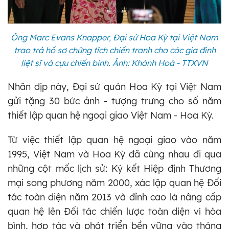
Ông Marc Evans Knapper, Đại sứ Hoa Kỳ tại Việt Nam
trao trả hồ sơ chứng tích chiến tranh cho các gia đình
liệt sĩ và cựu chiến binh. Ảnh: Khánh Hoà - TTXVN
Nhân dịp này, Đại sứ quán Hoa Kỳ tại Việt Nam
gửi tặng 30 bức ảnh - tượng trưng cho số năm
thiết lập quan hệ ngoại giao Việt Nam - Hoa Kỳ.
Từ việc thiết lập quan hệ ngoại giao vào năm
1995, Việt Nam và Hoa Kỳ đã cùng nhau đi qua
những cột mốc lịch sử: Ký kết Hiệp định Thương
mại song phương năm 2000, xác lập quan hệ Đối
tác toàn diện năm 2013 và đỉnh cao là nâng cấp
quan hệ lên Đối tác chiến lược toàn diện vì hòa
bình, hợp tác và phát triển bền vững vào tháng