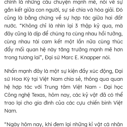
chính là những câu chuyện mạnh mẽ, nói về sự
gắn kết giữa con người, sự sẻ chia và hòa giải. Đó
cũng là bằng chứng về sự hợp tác giữa hai đất
nước. “Không chỉ là nhìn lại 3 thập kỷ qua, mà
đây cũng là dịp để chúng ta cùng nhau hồi tưởng,
cùng nhau tái cam kết một lần nữa cùng thúc
đẩy mối quan hệ này tăng trưởng mạnh mẽ hơn
trong tương lai”, Đại sứ Marc E. Knapper nói.
Nhấn mạnh đây là một sự kiện đầy xúc động, Đại
sứ Hoa Kỳ tại Việt Nam chia sẻ, thông qua quan
hệ hợp tác với Trung tâm Việt Nam - Đại học
Công nghệ Texas, hôm nay, các kỷ vật đã có thể
trao lại cho gia đình của các cựu chiến binh Việt
Nam.
“Ngày hôm nay, khi đem lại những kỉ vật cá nhân