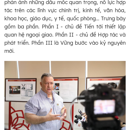
phản ánh những dấu mốc quan trọng, nỗ lực hợp
tác trên các lĩnh vực chính trị, kinh tế, văn hóa,
khoa học, giáo dục, y tế, quốc phòng... Trưng bày
gồm ba phần. Phần I - chủ đề Tiến tới thiết lập
quan hệ ngoại giao. Phần II - chủ đề Hợp tác và
phát triển. Phần III là Vững bước vào kỷ nguyên
mới.