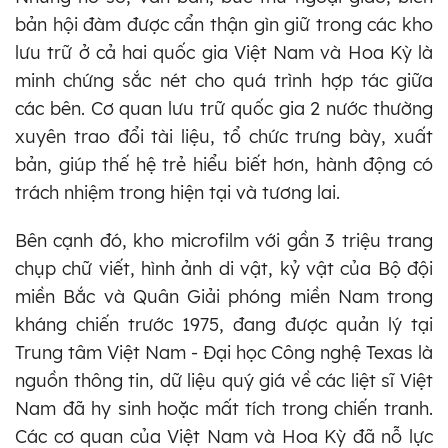
bản hội đàm được cẩn thận gìn giữ trong các kho
lưu trữ ở cả hai quốc gia Việt Nam và Hoa Kỳ là
minh chứng sắc nét cho quá trình hợp tác giữa
các bên. Cơ quan lưu trữ quốc gia 2 nước thường
xuyên trao đổi tài liệu, tổ chức trưng bày, xuất
bản, giúp thế hệ trẻ hiểu biết hơn, hành động có
trách nhiệm trong hiện tại và tương lai.
Bên cạnh đó, kho microfilm với gần 3 triệu trang
chụp chữ viết, hình ảnh di vật, kỷ vật của Bộ đội
miền Bắc và Quân Giải phóng miền Nam trong
kháng chiến trước 1975, đang được quản lý tại
Trung tâm Việt Nam - Đại học Công nghệ Texas là
nguồn thông tin, dữ liệu quý giá về các liệt sĩ Việt
Nam đã hy sinh hoặc mất tích trong chiến tranh.
Các cơ quan của Việt Nam và Hoa Kỳ đã nỗ lực