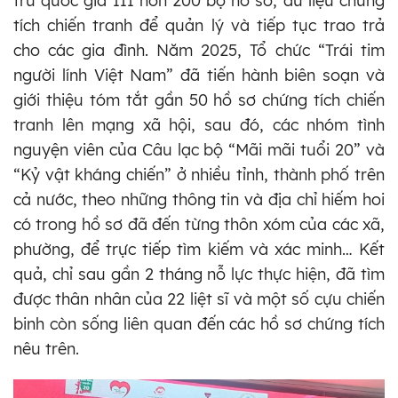
trữ quốc gia III hơn 200 bộ hồ sơ, dữ liệu chứng
tích chiến tranh để quản lý và tiếp tục trao trả
cho các gia đình. Năm 2025, Tổ chức “Trái tim
người lính Việt Nam” đã tiến hành biên soạn và
giới thiệu tóm tắt gần 50 hồ sơ chứng tích chiến
tranh lên mạng xã hội, sau đó, các nhóm tình
nguyện viên của Câu lạc bộ “Mãi mãi tuổi 20” và
“Kỷ vật kháng chiến” ở nhiều tỉnh, thành phố trên
cả nước, theo những thông tin và địa chỉ hiếm hoi
có trong hồ sơ đã đến từng thôn xóm của các xã,
phường, để trực tiếp tìm kiếm và xác minh… Kết
quả, chỉ sau gần 2 tháng nỗ lực thực hiện, đã tìm
được thân nhân của 22 liệt sĩ và một số cựu chiến
binh còn sống liên quan đến các hồ sơ chứng tích
nêu trên.