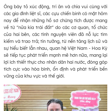
Ông bày tỏ xúc động, tri ân và chia vui cùng với
các gia đình liệt sĩ, các cựu chiến binh có mặt hôm
nay để nhận những hồ sơ chứng tích được mang
về từ "nửa kia trái đất" do các cơ quan, tổ chức
của hai bên, các tình nguyện viên đã nỗ lực tìm
kiếm và trao trả; tin tưởng, từ nền tảng lịch sử và
sự hiểu biết lẫn nhau, quan hệ Việt Nam - Hoa Kỳ
sẽ tiếp tục phát triển mạnh mẽ hơn nữa, mang lại
lợi ích thiết thực cho nhân dân hai nước, đóng góp
tích cực vào hòa bình, ổn định và phát triển bền
vững của khu vực và thế giới.