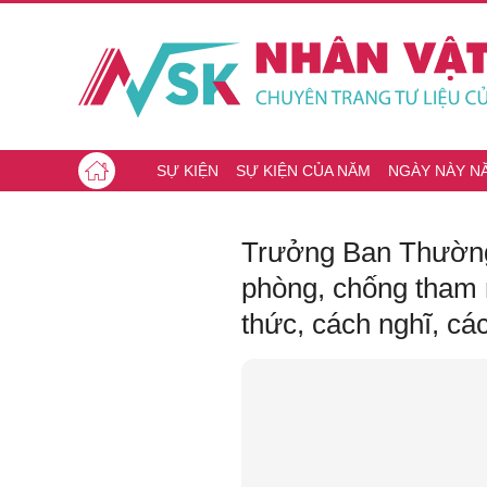
SỰ KIỆN
SỰ KIỆN CỦA NĂM
NGÀY NÀY N
Trưởng Ban Thường 
phòng, chống tham n
thức, cách nghĩ, cá