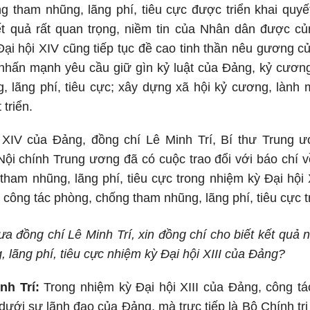
g tham nhũng, lãng phí, tiêu cực được triển khai quyết l
kết quả rất quan trọng, niềm tin của Nhân dân được c
ại hội XIV cũng tiếp tục đề cao tinh thần nêu gương củ
nhấn mạnh yêu cầu giữ gìn kỷ luật của Đảng, kỷ cương
 lãng phí, tiêu cực; xây dựng xã hội kỷ cương, lành 
 triển.
 XIV của Đảng, đồng chí Lê Minh Trí, Bí thư Trung
ội chính Trung ương đã có cuộc trao đổi với báo chí v
tham nhũng, lãng phí, tiêu cực trong nhiệm kỳ Đại hội
công tác phòng, chống tham nhũng, lãng phí, tiêu cực tr
ưa đồng chí Lê Minh Trí, xin đồng chí cho biết kết quả n
 lãng phí, tiêu cực nhiệm kỳ Đại hội XIII của Đảng?
nh Trí:
Trong nhiệm kỳ Đại hội XIII của Đảng, công t
c dưới sự lãnh đạo của Đảng, mà trực tiếp là Bộ Chính t