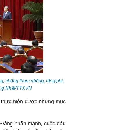
ng, chống tham nhũng, lãng phí,
hống Nhất/TTXVN
ải thực hiện được những mục
a Đảng nhấn mạnh, cuộc đấu