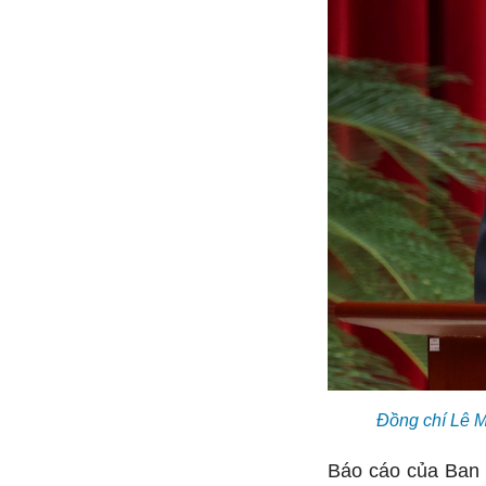
Đồng chí Lê M
Báo cáo của Ban 