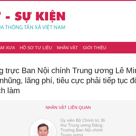
ĂM XƯA
HỒ SƠ TƯ LIỆU
NHÂN VẬT
GIỚI THIỆU
trực Ban Nội chính Trung ương Lê Min
hũng, lãng phí, tiêu cực phải tiếp tục đ
ch làm
NHÂN VẬT LIÊN QUAN
Ủy viên Bộ Chính trị; Bí
thư Trung ương Đảng;
Trưởng Ban Nội chính
Trung ương