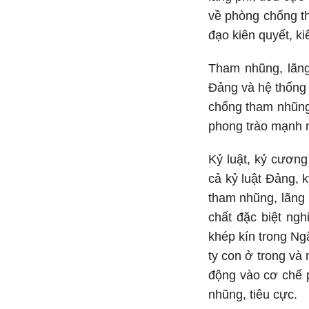
về phòng chống th
đạo kiên quyết, ki
Tham nhũng, lãng
Đảng và hệ thống 
chống tham nhũng,
phong trào mạnh m
Kỷ luật, kỷ cươn
cả kỷ luật Đảng, 
tham nhũng, lãng p
chất đặc biệt ngh
khép kín trong Ng
ty con ở trong và
động vào cơ chế p
nhũng, tiêu cực.