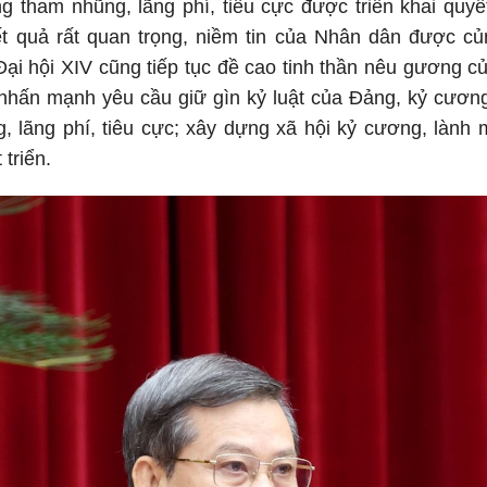
g tham nhũng, lãng phí, tiêu cực được triển khai quyết l
kết quả rất quan trọng, niềm tin của Nhân dân được c
ại hội XIV cũng tiếp tục đề cao tinh thần nêu gương củ
nhấn mạnh yêu cầu giữ gìn kỷ luật của Đảng, kỷ cương
 lãng phí, tiêu cực; xây dựng xã hội kỷ cương, lành 
 triển.