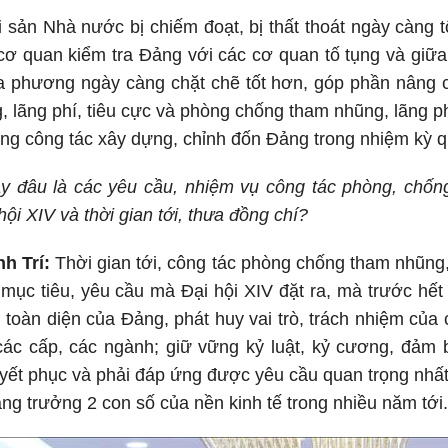
ài sản Nhà nước bị chiếm đoạt, bị thất thoát ngày càng
cơ quan kiểm tra Đảng với các cơ quan tố tụng và giữa
a phương ngày càng chặt chẽ tốt hơn, góp phần nâng c
 lãng phí, tiêu cực và phòng chống tham nhũng, lãng ph
rong công tác xây dựng, chỉnh đốn Đảng trong nhiệm kỳ q
y đâu là các yêu cầu, nhiệm vụ công tác phòng, chống
ội XIV và thời gian tới, thưa đồng chí?
nh Trí:
Thời gian tới, công tác phòng chống tham nhũng, 
ục tiêu, yêu cầu mà Đại hội XIV đặt ra, mà trước hết 
p, toàn diện của Đảng, phát huy vai trò, trách nhiệm của
ác cấp, các ngành; giữ vững kỷ luật, kỷ cương, đảm 
yết phục và phải đáp ứng được yêu cầu quan trọng nhất l
ăng trưởng 2 con số của nền kinh tế trong nhiều năm tới.