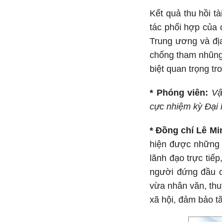
Kết quả thu hồi t
tác phối hợp của 
Trung ương và đị
chống tham nhũng,
biệt quan trọng t
* Phóng viên:
Vậ
cực nhiệm kỳ Đại h
* Đồng chí Lê Mi
hiện được những m
lãnh đạo trực tiế
người đứng đầu c
vừa nhân văn, thu
xã hội, đảm bảo t