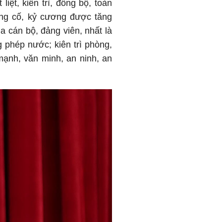
iệt, kiên trì, đồng bộ, toàn
ủng cố, kỷ cương được tăng
a cán bộ, đảng viên, nhất là
 phép nước; kiên trì phòng,
mạnh, văn minh, an ninh, an