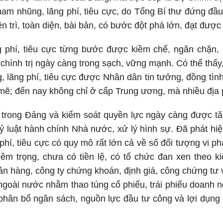
am nhũng, lãng phí, tiêu cực, do Tổng Bí thư đứng đầu,
ên trì, toàn diện, bài bản, có bước đột phá lớn, đạt được
 phí, tiêu cực từng bước được kiềm chế, ngăn chặn, 
chính trị ngày càng trong sạch, vững mạnh. Có thể thấ
 lãng phí, tiêu cực được Nhân dân tin tưởng, đồng tìn
ẽ; đến nay không chỉ ở cấp Trung ương, mà nhiều địa 
g trong Đảng và kiểm soát quyền lực ngày càng được t
kỷ luật hành chính Nhà nước, xử lý hình sự. Đã phát hiện
hí, tiêu cực có quy mô rất lớn cả về số đối tượng vi ph
iêm trọng, chưa có tiền lệ, có tổ chức đan xen theo ki
ân hàng, công ty chứng khoán, định giá, công chứng tư
 ngoài nước nhằm thao túng cổ phiếu, trái phiếu doanh ng
hân bổ ngân sách, nguồn lực đầu tư công và lợi dụng 