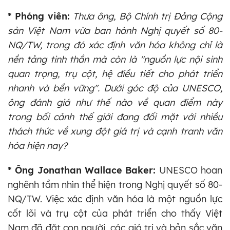
* Phóng viên:
Thưa ông, Bộ Chính trị Đảng Cộng
sản Việt Nam vừa ban hành Nghị quyết số 80-
NQ/TW, trong đó xác định văn hóa không chỉ là
nền tảng tinh thần mà còn là "nguồn lực nội sinh
quan trọng, trụ cột, hệ điều tiết cho phát triển
nhanh và bền vững". Dưới góc độ của UNESCO,
ông đánh giá như thế nào về quan điểm này
trong bối cảnh thế giới đang đối mặt với nhiều
thách thức về xung đột giá trị và cạnh tranh văn
hóa hiện nay?
* Ông Jonathan Wallace Baker:
UNESCO hoan
nghênh tầm nhìn thể hiện trong Nghị quyết số 80-
NQ/TW. Việc xác định văn hóa là một nguồn lực
cốt lõi và trụ cột của phát triển cho thấy Việt
Nam đã đặt con người, các giá trị và bản sắc văn