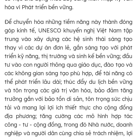
hóa vì Phát triển bền vững.
Để chuyển hóa những tiềm năng này thành đóng
góp kinh tế, UNESCO khuyến nghị Việt Nam tập
trung vào xây dựng các hệ sinh thái sáng tạo
thay vì các dự án đơn lẻ, gắn sáng tạo với phát
triển kỹ năng, thị trường và sinh kế bền vững; đầu
tư vào con người thông qua giáo dục, đào tạo và
các không gian sáng tạo phù hợp, để tài năng có
thể phát triển lâu dài; thúc đẩy du lịch bền vững
và tôn trọng các giá trị văn hóa, bảo đảm tăng
trưởng gắn với bảo tồn di sản, tôn trọng sức chịu
tải và mang lại lợi ích thiết thực cho cộng đồng
địa phương; tăng cường các mô hình hợp tác
công - tư - cộng đồng, trong đó Nhà nước, doanh
nghiệp và người dân cùng chia sẻ trách nhiệm, lợi