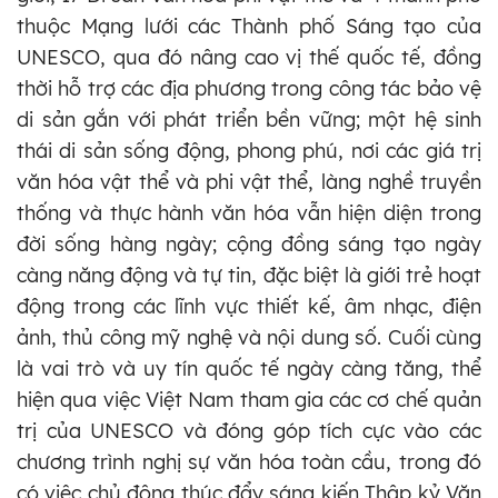
thuộc Mạng lưới các Thành phố Sáng tạo của
UNESCO, qua đó nâng cao vị thế quốc tế, đồng
thời hỗ trợ các địa phương trong công tác bảo vệ
di sản gắn với phát triển bền vững; một hệ sinh
thái di sản sống động, phong phú, nơi các giá trị
văn hóa vật thể và phi vật thể, làng nghề truyền
thống và thực hành văn hóa vẫn hiện diện trong
đời sống hàng ngày; cộng đồng sáng tạo ngày
càng năng động và tự tin, đặc biệt là giới trẻ hoạt
động trong các lĩnh vực thiết kế, âm nhạc, điện
ảnh, thủ công mỹ nghệ và nội dung số. Cuối cùng
là vai trò và uy tín quốc tế ngày càng tăng, thể
hiện qua việc Việt Nam tham gia các cơ chế quản
trị của UNESCO và đóng góp tích cực vào các
chương trình nghị sự văn hóa toàn cầu, trong đó
có việc chủ động thúc đẩy sáng kiến Thập kỷ Văn