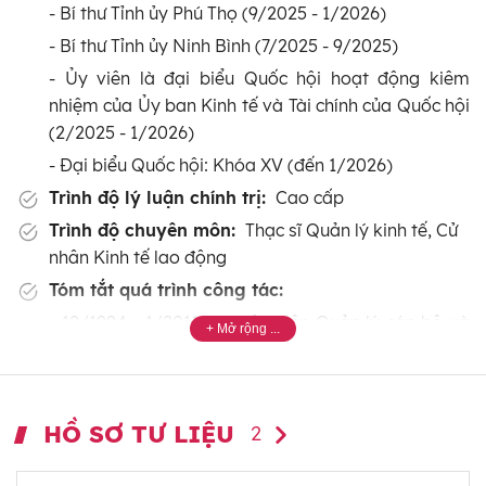
- Bí thư Tỉnh ủy Phú Thọ (9/2025 - 1/2026)
- Bí thư Tỉnh ủy Ninh Bình (7/2025 - 9/2025)
- Ủy viên là đại biểu Quốc hội hoạt động kiêm
nhiệm của Ủy ban Kinh tế và Tài chính của Quốc hội
(2/2025 - 1/2026)
- Đại biểu Quốc hội: Khóa XV (đến 1/2026)
Trình độ lý luận chính trị:
Cao cấp
Trình độ chuyên môn:
Thạc sĩ Quản lý kinh tế, Cử
nhân Kinh tế lao động
Tóm tắt quá trình công tác:
- 12/1994 - 1/2011: Chuyên viên Quản lý cán bộ và
lao động tiền lương, Ban Quản lý Dự án xi măng Bút
Sơn (sau là Công ty xi măng Bút Sơn); Phó Trưởng
phòng Tổ chức cán bộ (từ 5/2001); Trưởng phòng Tổ
HỒ SƠ TƯ LIỆU
chức Lao động (từ 1/2008).
2
- 1/2011 - 10/2013: Phó Giám đốc, Phó Tổng Giám