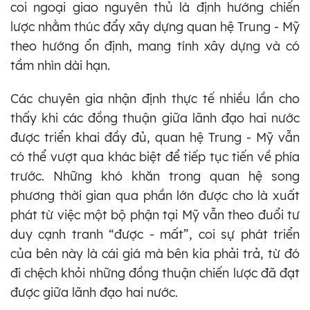
coi ngoại giao nguyên thủ là định hướng chiến
lược nhằm thúc đẩy xây dựng quan hệ Trung - Mỹ
theo hướng ổn định, mang tính xây dựng và có
tầm nhìn dài hạn.
Các chuyên gia nhận định thực tế nhiều lần cho
thấy khi các đồng thuận giữa lãnh đạo hai nước
được triển khai đầy đủ, quan hệ Trung - Mỹ vẫn
có thể vượt qua khác biệt để tiếp tục tiến về phía
trước. Những khó khăn trong quan hệ song
phương thời gian qua phần lớn được cho là xuất
phát từ việc một bộ phận tại Mỹ vẫn theo đuổi tư
duy cạnh tranh “được - mất”, coi sự phát triển
của bên này là cái giá mà bên kia phải trả, từ đó
đi chệch khỏi những đồng thuận chiến lược đã đạt
được giữa lãnh đạo hai nước.