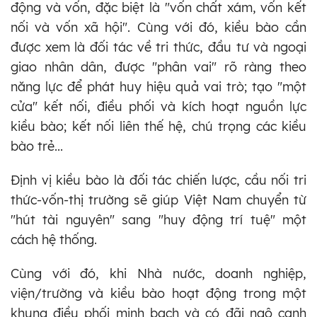
động và vốn, đặc biệt là "vốn chất xám, vốn kết
nối và vốn xã hội". Cùng với đó, kiều bào cần
được xem là đối tác về tri thức, đầu tư và ngoại
giao nhân dân, được "phân vai" rõ ràng theo
năng lực để phát huy hiệu quả vai trò; tạo "một
cửa" kết nối, điều phối và kích hoạt nguồn lực
kiều bào; kết nối liên thế hệ, chú trọng các kiều
bào trẻ...
Định vị kiều bào là đối tác chiến lược, cầu nối tri
thức-vốn-thị trường sẽ giúp Việt Nam chuyển từ
"hút tài nguyên" sang "huy động trí tuệ" một
cách hệ thống.
Cùng với đó, khi Nhà nước, doanh nghiệp,
viện/trường và kiều bào hoạt động trong một
khung điều phối minh bạch và có đãi ngộ cạnh