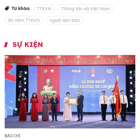
Từ khóa:
TTXVN
Thông tấn xã Việt Nam
80 năm TTXVN
người làm báo
SỰ KIỆN
BÁO CHÍ