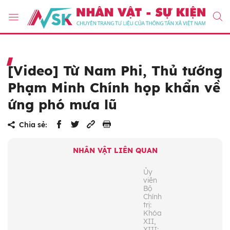
[Video] Từ Nam Phi, Thủ tướng
Phạm Minh Chính họp khẩn về
ứng phó mưa lũ
Chia sẻ:
NHÂN VẬT LIÊN QUAN
Ủy
viên
Bộ
Chính
trị:
Khóa
XII,
XIII;