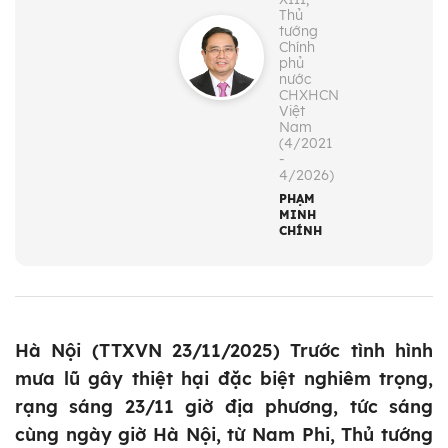
Thủ
tướng
Chính
phủ
nước
CHXHCN
Việt
Nam
(4/2021
-
4/2026)
PHẠM
MINH
CHÍNH
Hà Nội (TTXVN 23/11/2025) Trước tình hình
mưa lũ gây thiệt hại đặc biệt nghiêm trọng,
rạng sáng 23/11 giờ địa phương, tức sáng
cùng ngày giờ Hà Nội, từ Nam Phi, Thủ tướng