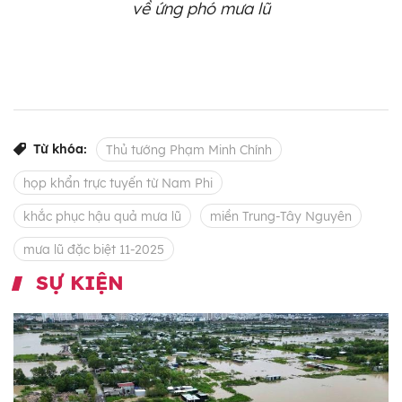
về ứng phó mưa lũ
Từ khóa:
Thủ tướng Phạm Minh Chính
họp khẩn trực tuyến từ Nam Phi
khắc phục hậu quả mưa lũ
miền Trung-Tây Nguyên
mưa lũ đặc biệt 11-2025
SỰ KIỆN