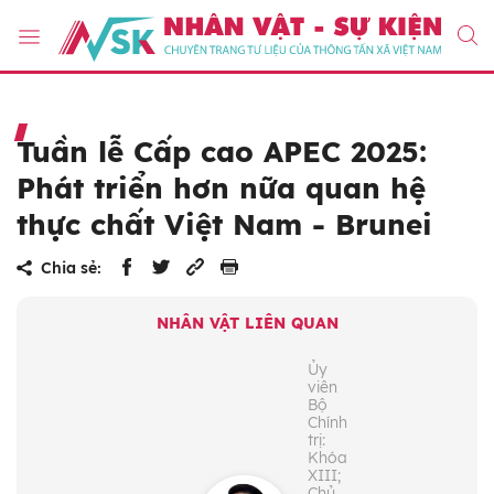
Tuần lễ Cấp cao APEC 2025:
Phát triển hơn nữa quan hệ
thực chất Việt Nam - Brunei
Chia sẻ:
NHÂN VẬT LIÊN QUAN
Ủy
viên
Bộ
Chính
trị:
Khóa
XIII;
Chủ