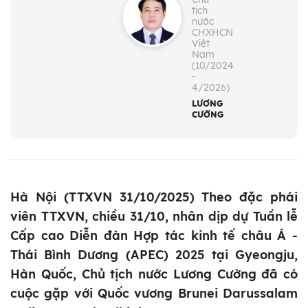
tịch
nước
CHXHCN
Việt
Nam
(10/2024
-
4/2026)
LƯƠNG
CƯỜNG
Hà Nội (TTXVN 31/10/2025) Theo đặc phái
viên TTXVN, chiều 31/10, nhân dịp dự Tuần lễ
Cấp cao Diễn đàn Hợp tác kinh tế châu Á -
Thái Bình Dương (APEC) 2025 tại Gyeongju,
Hàn Quốc, Chủ tịch nước Lương Cường đã có
cuộc gặp với Quốc vương Brunei Darussalam