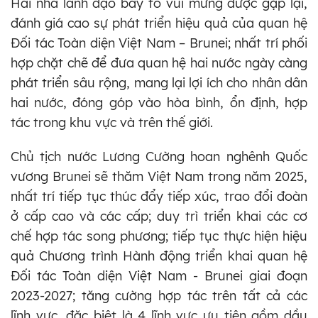
Hai nhà lãnh đạo bày tỏ vui mừng được gặp lại,
đánh giá cao sự phát triển hiệu quả của quan hệ
Đối tác Toàn diện Việt Nam – Brunei; nhất trí phối
hợp chặt chẽ để đưa quan hệ hai nước ngày càng
phát triển sâu rộng, mang lại lợi ích cho nhân dân
hai nước, đóng góp vào hòa bình, ổn định, hợp
tác trong khu vực và trên thế giới.
Chủ tịch nước Lương Cường hoan nghênh Quốc
vương Brunei sẽ thăm Việt Nam trong năm 2025,
nhất trí tiếp tục thúc đẩy tiếp xúc, trao đổi đoàn
ở cấp cao và các cấp; duy trì triển khai các cơ
chế hợp tác song phương; tiếp tục thực hiện hiệu
quả Chương trình Hành động triển khai quan hệ
Đối tác Toàn diện Việt Nam - Brunei giai đoạn
2023-2027; tăng cường hợp tác trên tất cả các
lĩnh vực, đặc biệt là 4 lĩnh vực ưu tiên gồm dầu