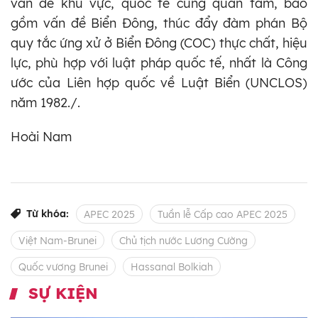
vấn đề khu vực, quốc tế cùng quan tâm, bao
gồm vấn đề Biển Đông, thúc đẩy đàm phán Bộ
quy tắc ứng xử ở Biển Đông (COC) thực chất, hiệu
lực, phù hợp với luật pháp quốc tế, nhất là Công
ước của Liên hợp quốc về Luật Biển (UNCLOS)
năm 1982./.
Hoài Nam
Từ khóa:
APEC 2025
Tuần lễ Cấp cao APEC 2025
Việt Nam-Brunei
Chủ tịch nước Lương Cường
Quốc vương Brunei
Hassanal Bolkiah
SỰ KIỆN