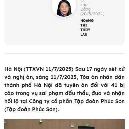
ra
khỏi
Đảng
(20/3/2024)
HOÀNG
THỊ
THÚY
LAN
Hà Nội (TTXVN 11/7/2025) Sau 17 ngày xét xử
và nghị án, sáng 11/7/2025, Tòa án nhân dân
thành phố Hà Nội đã tuyên án đối với 41 bị
cáo trong vụ sai phạm đấu thầu, đưa và nhận
hối lộ tại Công ty cổ phần Tập đoàn Phúc Sơn
(Tập đoàn Phúc Sơn).