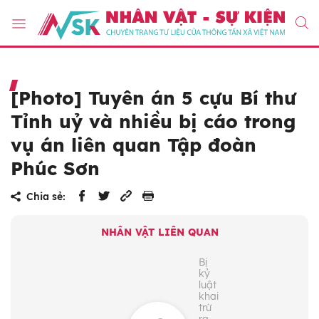
[Photo] Tuyên án 5 cựu Bí thư
Tỉnh uỷ và nhiều bị cáo trong
vụ án liên quan Tập đoàn
Phúc Sơn
Chia sẻ:
NHÂN VẬT LIÊN QUAN
Bị
kỷ
luật
khai
trừ