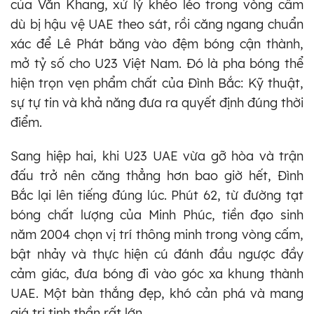
của Văn Khang, xử lý khéo léo trong vòng cấm
dù bị hậu vệ UAE theo sát, rồi căng ngang chuẩn
xác để Lê Phát băng vào đệm bóng cận thành,
mở tỷ số cho U23 Việt Nam. Đó là pha bóng thể
hiện trọn vẹn phẩm chất của Đình Bắc: Kỹ thuật,
sự tự tin và khả năng đưa ra quyết định đúng thời
điểm.
Sang hiệp hai, khi U23 UAE vừa gỡ hòa và trận
đấu trở nên căng thẳng hơn bao giờ hết, Đình
Bắc lại lên tiếng đúng lúc. Phút 62, từ đường tạt
bóng chất lượng của Minh Phúc, tiền đạo sinh
năm 2004 chọn vị trí thông minh trong vòng cấm,
bật nhảy và thực hiện cú đánh đầu ngược đầy
cảm giác, đưa bóng đi vào góc xa khung thành
UAE. Một bàn thắng đẹp, khó cản phá và mang
giá trị tinh thần rất lớn.