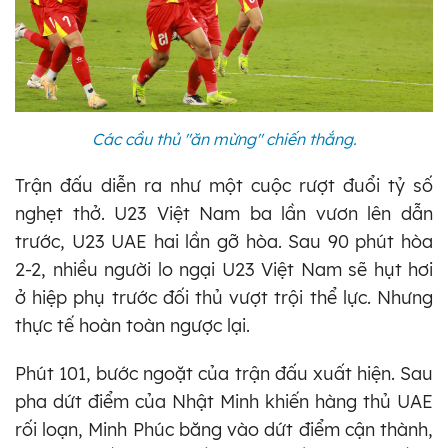
Các cầu thủ "ăn mừng" chiến thắng.
Trận đấu diễn ra như một cuộc rượt đuổi tỷ số
nghẹt thở. U23 Việt Nam ba lần vươn lên dẫn
trước, U23 UAE hai lần gỡ hòa. Sau 90 phút hòa
2-2, nhiều người lo ngại U23 Việt Nam sẽ hụt hơi
ở hiệp phụ trước đối thủ vượt trội thể lực. Nhưng
thực tế hoàn toàn ngược lại.
Phút 101, bước ngoặt của trận đấu xuất hiện. Sau
pha dứt điểm của Nhật Minh khiến hàng thủ UAE
rối loạn, Minh Phúc băng vào dứt điểm cận thành,