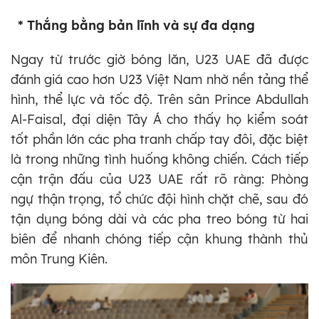
* Thắng bằng bản lĩnh và sự đa dạng
Ngay từ trước giờ bóng lăn, U23 UAE đã được
đánh giá cao hơn U23 Việt Nam nhờ nền tảng thể
hình, thể lực và tốc độ. Trên sân Prince Abdullah
Al-Faisal, đại diện Tây Á cho thấy họ kiểm soát
tốt phần lớn các pha tranh chấp tay đôi, đặc biệt
là trong những tình huống không chiến. Cách tiếp
cận trận đấu của U23 UAE rất rõ ràng: Phòng
ngự thận trọng, tổ chức đội hình chặt chẽ, sau đó
tận dụng bóng dài và các pha treo bóng từ hai
biên để nhanh chóng tiếp cận khung thành thủ
môn Trung Kiên.