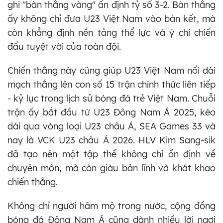
ghi "bàn thắng vàng" ấn định tỷ số 3-2. Bàn thắng
ấy không chỉ đưa U23 Việt Nam vào bán kết, mà
còn khẳng định nền tảng thể lực và ý chí chiến
đấu tuyệt vời của toàn đội.
Chiến thắng này cũng giúp U23 Việt Nam nối dài
mạch thắng lên con số 15 trận chính thức liên tiếp
- kỷ lục trong lịch sử bóng đá trẻ Việt Nam. Chuỗi
trận ấy bắt đầu từ U23 Đông Nam Á 2025, kéo
dài qua vòng loại U23 châu Á, SEA Games 33 và
nay là VCK U23 châu Á 2026. HLV Kim Sang-sik
đã tạo nên một tập thể không chỉ ổn định về
chuyên môn, mà còn giàu bản lĩnh và khát khao
chiến thắng.
Không chỉ người hâm mộ trong nước, cộng đồng
bóng đá Đông Nam Á cũng dành nhiều lời ngợi