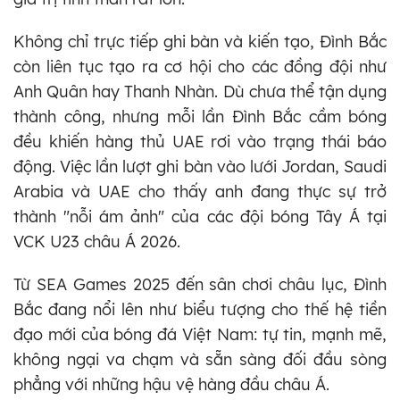
Không chỉ trực tiếp ghi bàn và kiến tạo, Đình Bắc
còn liên tục tạo ra cơ hội cho các đồng đội như
Anh Quân hay Thanh Nhàn. Dù chưa thể tận dụng
thành công, nhưng mỗi lần Đình Bắc cầm bóng
đều khiến hàng thủ UAE rơi vào trạng thái báo
động. Việc lần lượt ghi bàn vào lưới Jordan, Saudi
Arabia và UAE cho thấy anh đang thực sự trở
thành "nỗi ám ảnh" của các đội bóng Tây Á tại
VCK U23 châu Á 2026.
Từ SEA Games 2025 đến sân chơi châu lục, Đình
Bắc đang nổi lên như biểu tượng cho thế hệ tiền
đạo mới của bóng đá Việt Nam: tự tin, mạnh mẽ,
không ngại va chạm và sẵn sàng đối đầu sòng
phẳng với những hậu vệ hàng đầu châu Á.