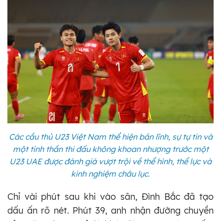
Các cầu thủ U23 Việt Nam thể hiện bản lĩnh, sự tự tin và
một tinh thần thi đấu không khoan nhượng trước một
U23 UAE được đánh giá vượt trội về thể hình, thể lực và
kinh nghiệm châu lục.
Chỉ vài phút sau khi vào sân, Đình Bắc đã tạo
dấu ấn rõ nét. Phút 39, anh nhận đường chuyền