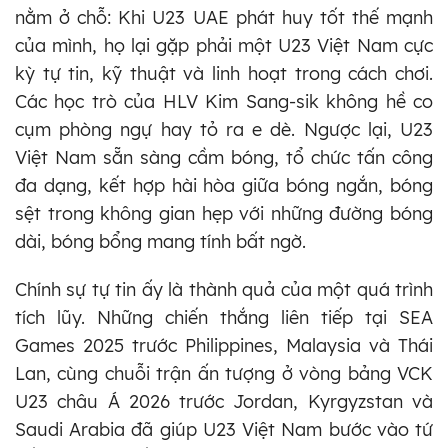
nằm ở chỗ: Khi U23 UAE phát huy tốt thế mạnh
của mình, họ lại gặp phải một U23 Việt Nam cực
kỳ tự tin, kỹ thuật và linh hoạt trong cách chơi.
Các học trò của HLV Kim Sang-sik không hề co
cụm phòng ngự hay tỏ ra e dè. Ngược lại, U23
Việt Nam sẵn sàng cầm bóng, tổ chức tấn công
đa dạng, kết hợp hài hòa giữa bóng ngắn, bóng
sệt trong không gian hẹp với những đường bóng
dài, bóng bổng mang tính bất ngờ.
Chính sự tự tin ấy là thành quả của một quá trình
tích lũy. Những chiến thắng liên tiếp tại SEA
Games 2025 trước Philippines, Malaysia và Thái
Lan, cùng chuỗi trận ấn tượng ở vòng bảng VCK
U23 châu Á 2026 trước Jordan, Kyrgyzstan và
Saudi Arabia đã giúp U23 Việt Nam bước vào tứ