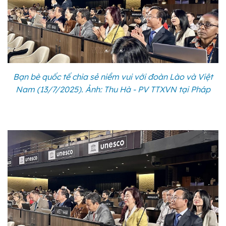
Bạn bè quốc tế chia sẻ niềm vui với đoàn Lào và Việt
Nam (13/7/2025). Ảnh: Thu Hà - PV TTXVN tại Pháp