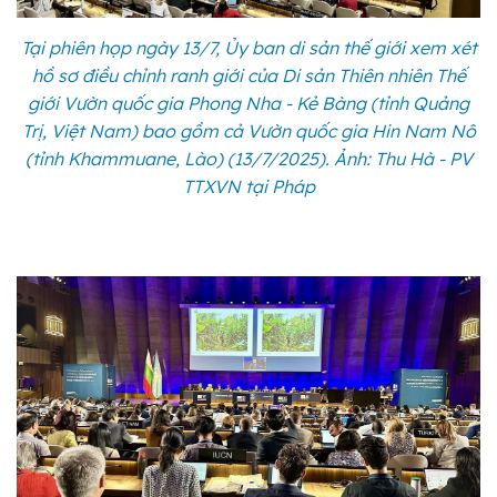
Tại phiên họp ngày 13/7, Ủy ban di sản thế giới xem xét
hồ sơ điều chỉnh ranh giới của Di sản Thiên nhiên Thế
giới Vườn quốc gia Phong Nha - Kẻ Bàng (tỉnh Quảng
Trị, Việt Nam) bao gồm cả Vườn quốc gia Hin Nam Nô
(tỉnh Khammuane, Lào) (13/7/2025). Ảnh: Thu Hà - PV
TTXVN tại Pháp