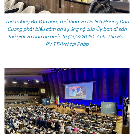
Thứ trưởng Bộ Văn hóa, Thể thao và Du lịch Hoàng Đạo
Cương phát biểu cảm ơn sự ủng hộ của Ủy ban di sản
thế giới và bạn bè quốc tế (13/7/2025). Ảnh: Thu Hà -
PV TTXVN tại Pháp