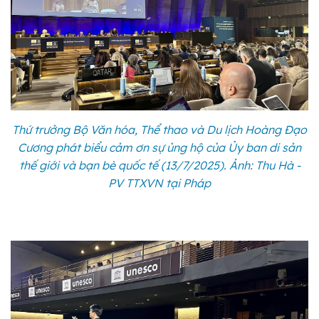
Thứ trưởng Bộ Văn hóa, Thể thao và Du lịch Hoàng Đạo
Cương phát biểu cảm ơn sự ủng hộ của Ủy ban di sản
thế giới và bạn bè quốc tế (13/7/2025). Ảnh: Thu Hà -
PV TTXVN tại Pháp