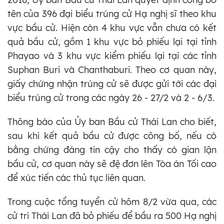
tên của 396 đại biểu trúng cử Hạ nghị sĩ theo khu
vực bầu cử. Hiện còn 4 khu vực vẫn chưa có kết
quả bầu cử, gồm 1 khu vực bỏ phiếu lại tại tỉnh
Phayao và 3 khu vực kiểm phiếu lại tại các tỉnh
Suphan Buri và Chanthaburi. Theo cơ quan này,
giấy chứng nhận trúng cử sẽ được gửi tới các đại
biểu trúng cử trong các ngày 26 - 27/2 và 2 - 6/3.
Thông báo của Ủy ban Bầu cử Thái Lan cho biết,
sau khi kết quả bầu cử được công bố, nếu có
bằng chứng đáng tin cậy cho thấy có gian lận
bầu cử, cơ quan này sẽ đệ đơn lên Tòa án Tối cao
để xúc tiến các thủ tục liên quan.
Trong cuộc tổng tuyển cử hôm 8/2 vừa qua, các
cử tri Thái Lan đã bỏ phiếu để bầu ra 500 Hạ nghị