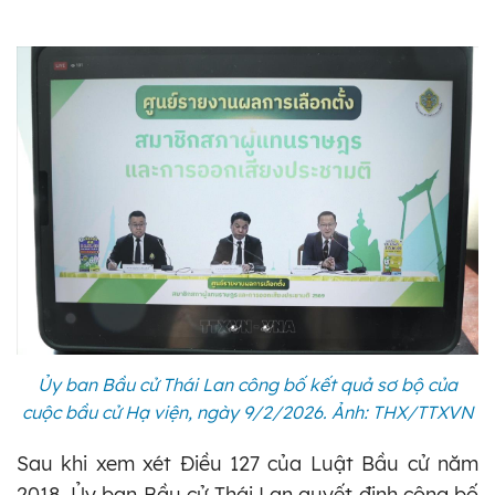
Ủy ban Bầu cử Thái Lan công bố kết quả sơ bộ của
cuộc bầu cử Hạ viện, ngày 9/2/2026. Ảnh: THX/TTXVN
Sau khi xem xét Điều 127 của Luật Bầu cử năm
2018, Ủy ban Bầu cử Thái Lan quyết định công bố