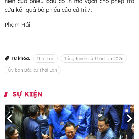
hiến của phiếu bầu có in mã vạch cho phép tra
cứu kết quả bỏ phiếu của cử tri./.
Phạm Hải
Từ khóa:
Thái Lan
Tổng tuyển cử Thái Lan 2026
Ủy ban Bầu cử Thái Lan
SỰ KIỆN