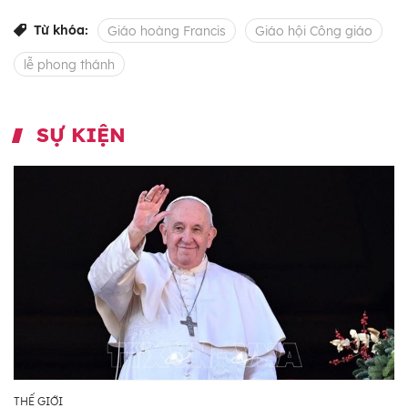
Từ khóa:
Giáo hoàng Francis
Giáo hội Công giáo
lễ phong thánh
SỰ KIỆN
THẾ GIỚI