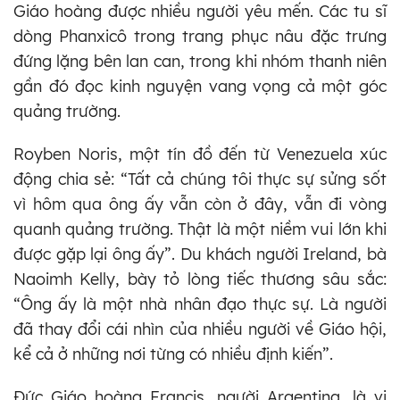
Giáo hoàng được nhiều người yêu mến. Các tu sĩ
dòng Phanxicô trong trang phục nâu đặc trưng
đứng lặng bên lan can, trong khi nhóm thanh niên
gần đó đọc kinh nguyện vang vọng cả một góc
quảng trường.
Royben Noris, một tín đồ đến từ Venezuela xúc
động chia sẻ: “Tất cả chúng tôi thực sự sửng sốt
vì hôm qua ông ấy vẫn còn ở đây, vẫn đi vòng
quanh quảng trường. Thật là một niềm vui lớn khi
được gặp lại ông ấy”. Du khách người Ireland, bà
Naoimh Kelly, bày tỏ lòng tiếc thương sâu sắc:
“Ông ấy là một nhà nhân đạo thực sự. Là người
đã thay đổi cái nhìn của nhiều người về Giáo hội,
kể cả ở những nơi từng có nhiều định kiến”.
Đức Giáo hoàng Francis, người Argentina, là vị