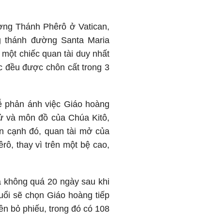
ờng Thánh Phêrô ở Vatican,
g thánh đường Santa Maria
một chiếc quan tài duy nhất
c đều được chôn cất trong 3
lễ phản ánh việc Giáo hoàng
 tử và môn đồ của Chúa Kitô,
n cạnh đó, quan tài mở của
ô, thay vì trên một bệ cao,
à không quá 20 ngày sau khi
uổi sẽ chọn Giáo hoàng tiếp
ền bỏ phiếu, trong đó có 108