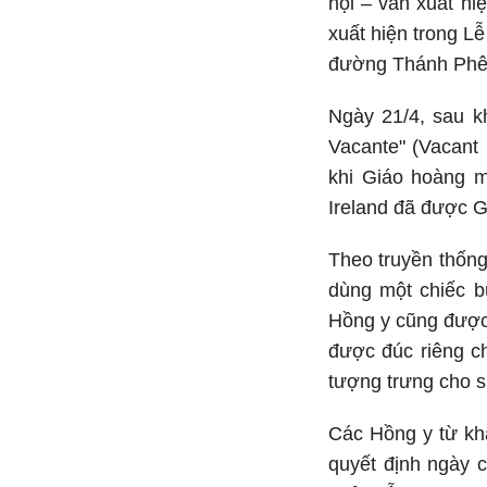
hội – vẫn xuất hi
xuất hiện trong L
đường Thánh Phê
Ngày 21/4, sau k
Vacante" (Vacant
khi Giáo hoàng m
Ireland đã được G
Theo truyền thống
dùng một chiếc b
Hồng y cũng được
được đúc riêng c
tượng trưng cho s
Các Hồng y từ khắ
quyết định ngày c