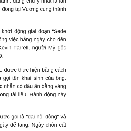
hánh, đáng chú ý nhất là lần
ám đông tại Vương cung thánh
 khởi động giai đoạn “Sede
công việc hằng ngày cho đến
evin Farrell, người Mỹ gốc
9.
ết, được thực hiện bằng cách
 gọi tên khai sinh của ông.
ếc nhẫn có dấu ấn bằng vàng
ng tài liệu. Hành động này
ược gọi là "đại hội đồng" và
ngày để tang. Ngày chôn cất