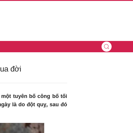
ua đời
 một tuyên bố công bố tối
gày là do đột quỵ, sau đó