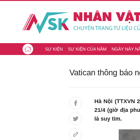
SỰ KIỆN
SỰ KIỆN CỦA NĂM
NGÀY NÀY N
Vatican thông báo 
Hà Nội (TTXVN 22
21/4 (giờ địa ph
là suy tim.