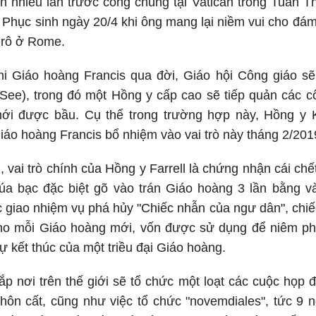
ện nhiều lần trước công chúng tại Vatican trong Tuần T
ễ Phục sinh ngày 20/4 khi ông mang lại niềm vui cho đ
rô ở Rome.
hi Giáo hoàng Francis qua đời, Giáo hội Công giáo sẽ
 See), trong đó một Hồng y cấp cao sẽ tiếp quản các 
ới được bầu. Cụ thể trong trường hợp này, Hồng y K
iáo hoàng Francis bổ nhiệm vào vai trò này tháng 2/201
, vai trò chính của Hồng y Farrell là chứng nhận cái ch
úa bạc đặc biệt gõ vào trán Giáo hoàng 3 lần bằng và
 giao nhiệm vụ phá hủy "Chiếc nhẫn của ngư dân", chi
ho mỗi Giáo hoàng mới, vốn được sử dụng để niêm pho
ự kết thúc của một triều đại Giáo hoàng.
p nơi trên thế giới sẽ tổ chức một loạt các cuộc họp đ
hôn cất, cũng như việc tổ chức "novemdiales", tức 9 