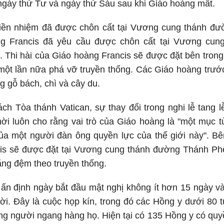
 ngày thứ Tư và ngày thứ Sáu sau khi Giáo hoàng mất.
iền nhiệm đã được chôn cất tại Vương cung thánh đư
g Francis đã yêu cầu được chôn cất tại Vương cun
Thi hài của Giáo hoàng Francis sẽ được đặt bên trong 
một lần nữa phá vỡ truyền thống. Các Giáo hoàng trướ
g gỗ bách, chì và cây du.
ch Tòa thánh Vatican, sự thay đổi trong nghi lễ tang 
thời luôn cho rằng vai trò của Giáo hoàng là "một mục
ủa một người đàn ông quyền lực của thế giới này". Bê
is sẽ được đặt tại Vương cung thánh đường Thánh Phêr
ng đệm theo truyền thống.
ấn định ngày bắt đầu mật nghị không ít hơn 15 ngày v
i. Đây là cuộc họp kín, trong đó các Hồng y dưới 80 t
ng người ngang hàng họ. Hiện tại có 135 Hồng y có quy