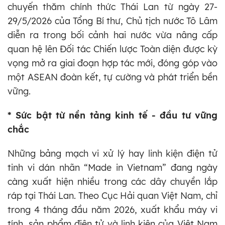
chuyến thăm chính thức Thái Lan từ ngày 27-
29/5/2026 của Tổng Bí thư, Chủ tịch nước Tô Lâm
diễn ra trong bối cảnh hai nước vừa nâng cấp
quan hệ lên Đối tác Chiến lược Toàn diện được kỳ
vọng mở ra giai đoạn hợp tác mới, đóng góp vào
một ASEAN đoàn kết, tự cường và phát triển bền
vững.
* Sức bật từ nền tảng kinh tế - đầu tư vững
chắc
Những bảng mạch vi xử lý hay linh kiện điện tử
tinh vi dán nhãn “Made in Vietnam” đang ngày
càng xuất hiện nhiều trong các dây chuyền lắp
ráp tại Thái Lan. Theo Cục Hải quan Việt Nam, chỉ
trong 4 tháng đầu năm 2026, xuất khẩu máy vi
tính, sản phẩm điện tử và linh kiện của Việt Nam