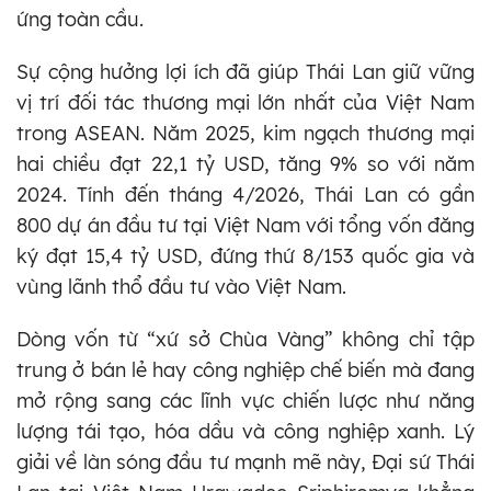
ứng toàn cầu.
Sự cộng hưởng lợi ích đã giúp Thái Lan giữ vững
vị trí đối tác thương mại lớn nhất của Việt Nam
trong ASEAN. Năm 2025, kim ngạch thương mại
hai chiều đạt 22,1 tỷ USD, tăng 9% so với năm
2024. Tính đến tháng 4/2026, Thái Lan có gần
800 dự án đầu tư tại Việt Nam với tổng vốn đăng
ký đạt 15,4 tỷ USD, đứng thứ 8/153 quốc gia và
vùng lãnh thổ đầu tư vào Việt Nam.
Dòng vốn từ “xứ sở Chùa Vàng” không chỉ tập
trung ở bán lẻ hay công nghiệp chế biến mà đang
mở rộng sang các lĩnh vực chiến lược như năng
lượng tái tạo, hóa dầu và công nghiệp xanh. Lý
giải về làn sóng đầu tư mạnh mẽ này, Đại sứ Thái