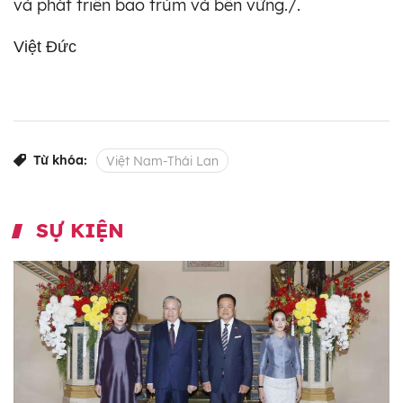
và phát triển bao trùm và bền vững./.
Việt Đức
Từ khóa:
Việt Nam-Thái Lan
SỰ KIỆN