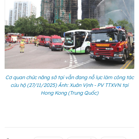
Cơ quan chức năng sở tại vẫn đang nỗ lực làm công tác
cứu hộ (27/11/2025) Ảnh: Xuân Vịnh - PV TTXVN tại
Hong Kong (Trung Quốc)